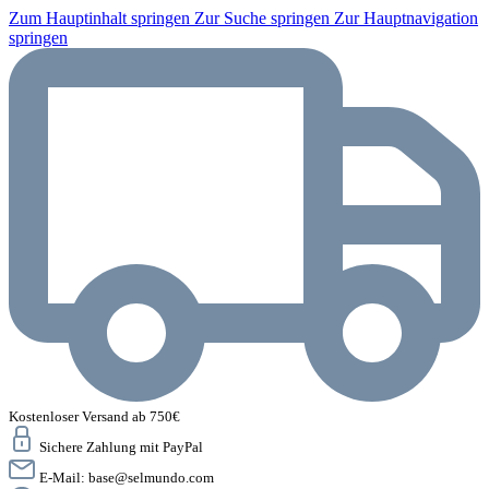
Zum Hauptinhalt springen
Zur Suche springen
Zur Hauptnavigation
springen
Kostenloser Versand ab 750€
Sichere Zahlung mit PayPal
E-Mail:
base@selmundo.com