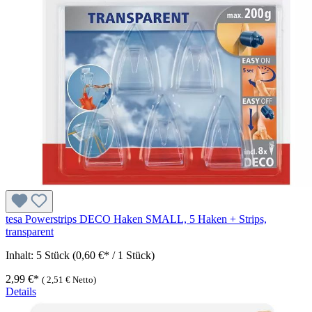
tesa Powerstrips DECO Haken SMALL, 5 Haken + Strips,
transparent
Inhalt:
5 Stück
(0,60 €* / 1 Stück)
2,99 €*
(
2,51 €
Netto)
Details