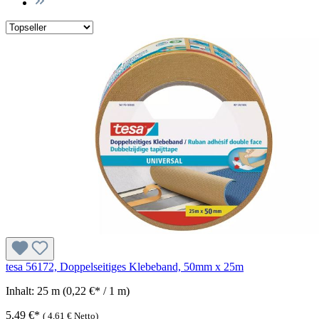
tesa 56172, Doppelseitiges Klebeband, 50mm x 25m
Inhalt:
25 m
(0,22 €* / 1 m)
5,49 €*
(
4,61 €
Netto)