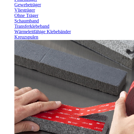
Gewebeträger
Vliesträger
Ohne Träger
Schaumband
Transferklebeband
Wärmeleitfähige Klebebänder
Kreuzspulen