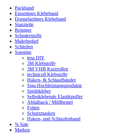
Packband
Einseitiges Klebeband
Doppelseitiges Klebeband
Stanzteile
Reiniger
Schmierstoffe
Malerbedarf
Schleifen
Sonstige
tesa DIY
3M Klebstoffe
3M VHB Kurzrollen
technicoll Klebstoffe
Haken- & Schlaufbänder
Siga Hochleistungsprodukte
Sprühkleber
Selbstklebende Elastikpuffer
Abfallsack / Müllbeutel
Folien
Schutzmasken
Haken- und Schlaufenband
% Sale
Marken