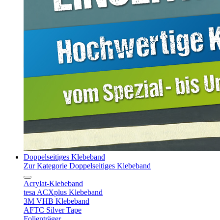
Doppelseitiges Klebeband
Zur Kategorie Doppelseitiges Klebeband
Acrylat-Klebeband
tesa ACXplus Klebeband
3M VHB Klebeband
AFTC Silver Tape
Folienträger