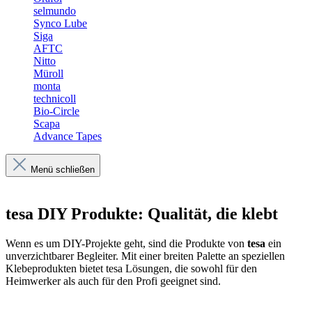
selmundo
Synco Lube
Siga
AFTC
Nitto
Müroll
monta
technicoll
Bio-Circle
Scapa
Advance Tapes
Menü schließen
tesa DIY Produkte: Qualität, die klebt
Wenn es um DIY-Projekte geht, sind die Produkte von
tesa
ein
unverzichtbarer Begleiter. Mit einer breiten Palette an speziellen
Klebeprodukten bietet tesa Lösungen, die sowohl für den
Heimwerker als auch für den Profi geeignet sind.