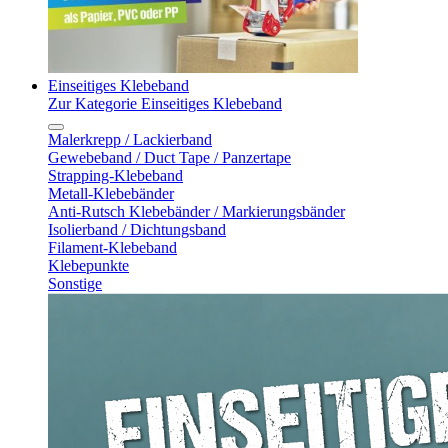
Einseitiges Klebeband
Zur Kategorie Einseitiges Klebeband
Malerkrepp / Lackierband
Gewebeband / Duct Tape / Panzertape
Strapping-Klebeband
Metall-Klebebänder
Anti-Rutsch Klebebänder / Markierungsbänder
Isolierband / Dichtungsband
Filament-Klebeband
Klebepunkte
Sonstige