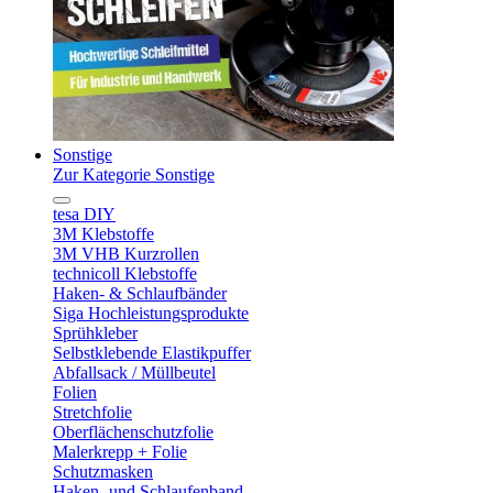
Sonstige
Zur Kategorie Sonstige
tesa DIY
3M Klebstoffe
3M VHB Kurzrollen
technicoll Klebstoffe
Haken- & Schlaufbänder
Siga Hochleistungsprodukte
Sprühkleber
Selbstklebende Elastikpuffer
Abfallsack / Müllbeutel
Folien
Stretchfolie
Oberflächenschutzfolie
Malerkrepp + Folie
Schutzmasken
Haken- und Schlaufenband