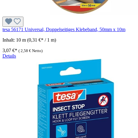
tesa 56171 Universal, Doppelseitiges Klebeband, 50mm x 10m
Inhalt:
10 m
(0,31 €* / 1 m)
3,07 €*
(
2,58 €
Netto)
Details