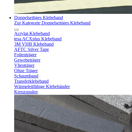
Doppelseitiges Klebeband
Zur Kategorie Doppelseitiges Klebeband
Acrylat-Klebeband
tesa ACXplus Klebeband
3M VHB Klebeband
AFTC Silver Tape
Folienträger
Gewebeträger
Vliesträger
Ohne Träger
Schaumband
Transferklebeband
Wärmeleitfähige Klebebänder
Kreuzspulen