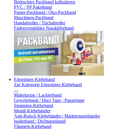
Bedrucktes Packband kalkulieren
PVC / PP Paketband
Papier-Packband / Öko-Packband
Maschinen-Packband
Handabroller / Tischabroller
Fadenverstärktes Nassklebeband
Einseitiges Klebeband
Zur Kategorie Einseitiges Klebeband
Malerkrepp / Lackierband
Gewebeband / Duct Tape / Panzertape
Strapping-Klebeband
Metall-Klebebänder
Anti-Rutsch Klebebänder / Markierungsbänder
Isolierband / Dichtungsband
Filament-Klebeband