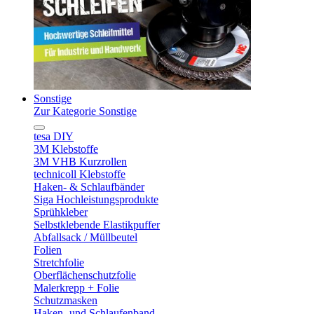
Sonstige
Zur Kategorie Sonstige
tesa DIY
3M Klebstoffe
3M VHB Kurzrollen
technicoll Klebstoffe
Haken- & Schlaufbänder
Siga Hochleistungsprodukte
Sprühkleber
Selbstklebende Elastikpuffer
Abfallsack / Müllbeutel
Folien
Stretchfolie
Oberflächenschutzfolie
Malerkrepp + Folie
Schutzmasken
Haken- und Schlaufenband