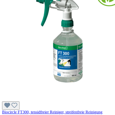
Biocircle FT300, tensidfreier Reiniger, streifenfreie Reinigung