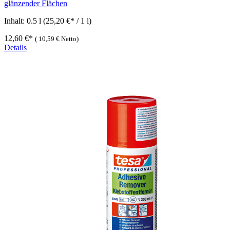
glänzender Flächen
Inhalt:
0.5 l
(25,20 €* / 1 l)
12,60 €*
(
10,59 €
Netto)
Details