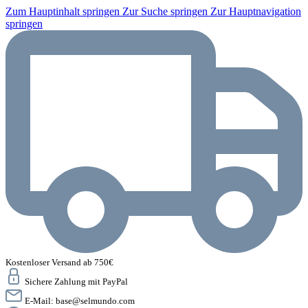
Zum Hauptinhalt springen
Zur Suche springen
Zur Hauptnavigation
springen
Kostenloser Versand ab 750€
Sichere Zahlung mit PayPal
E-Mail:
base@selmundo.com