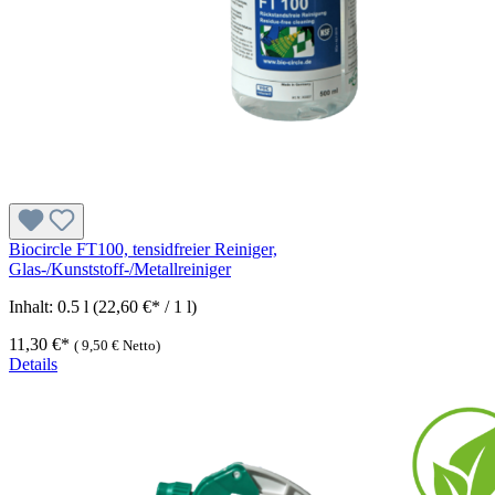
Biocircle FT100, tensidfreier Reiniger,
Glas-/Kunststoff-/Metallreiniger
Inhalt:
0.5 l
(22,60 €* / 1 l)
11,30 €*
(
9,50 €
Netto)
Details