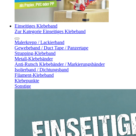
Einseitiges Klebeband
Zur Kategorie Einseitiges Klebeband
Malerkrepp / Lackierband
Gewebeband / Duct Tape / Panzertape
Strapping-Klebeband
Metall-Klebebänder
Anti-Rutsch Klebebänder / Markierungsbänder
Isolierband / Dichtungsband
Filament-Klebeband
Klebepunkte
Sonstige