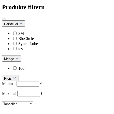
Produkte filtern
Hersteller
3M
BioCircle
Synco Lube
tesa
Menge
100
Preis
Minimal
€
–
Maximal
€