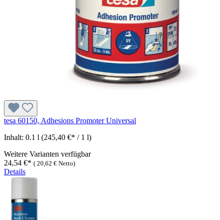
tesa 60150, Adhesions Promoter Universal
Inhalt:
0.1 l
(245,40 €* / 1 l)
Weitere Varianten verfügbar
24,54 €*
(
20,62 €
Netto)
Details