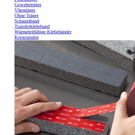
Gewebeträger
Vliesträger
Ohne Träger
Schaumband
Transferklebeband
Wärmeleitfähige Klebebänder
Kreuzspulen