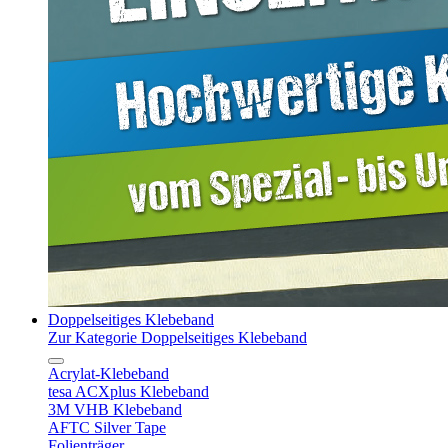
Doppelseitiges Klebeband
Zur Kategorie Doppelseitiges Klebeband
Acrylat-Klebeband
tesa ACXplus Klebeband
3M VHB Klebeband
AFTC Silver Tape
Folienträger