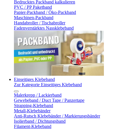
Bedrucktes Packband kalkulieren
PVC / PP Paketband
Papier-Packband / Öko-Packband
Maschinen-Packband
Handabroller / Tischabroller
Fadenverstärktes Nassklebeband
Einseitiges Klebeband
Zur Kategorie Einseitiges Klebeband
Malerkrepp / Lackierband
Gewebeband / Duct Tape / Panzertape
Strapping-Klebeband
Metall-Klebebänder
Anti-Rutsch Klebebänder / Markierungsbänder
Isolierband / Dichtungsband
Filament-Klebeband