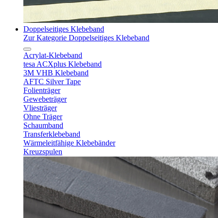
Doppelseitiges Klebeband
Zur Kategorie Doppelseitiges Klebeband
Acrylat-Klebeband
tesa ACXplus Klebeband
3M VHB Klebeband
AFTC Silver Tape
Folienträger
Gewebeträger
Vliesträger
Ohne Träger
Schaumband
Transferklebeband
Wärmeleitfähige Klebebänder
Kreuzspulen