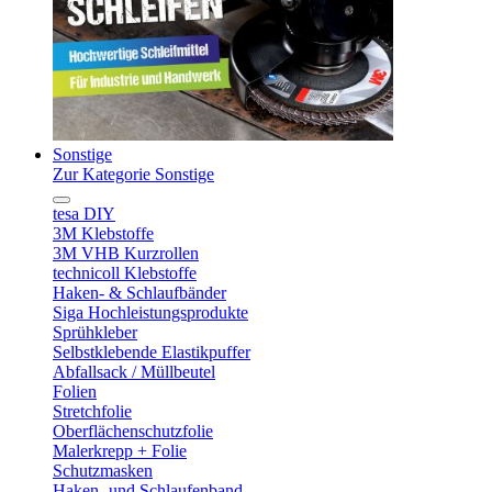
Sonstige
Zur Kategorie Sonstige
tesa DIY
3M Klebstoffe
3M VHB Kurzrollen
technicoll Klebstoffe
Haken- & Schlaufbänder
Siga Hochleistungsprodukte
Sprühkleber
Selbstklebende Elastikpuffer
Abfallsack / Müllbeutel
Folien
Stretchfolie
Oberflächenschutzfolie
Malerkrepp + Folie
Schutzmasken
Haken- und Schlaufenband