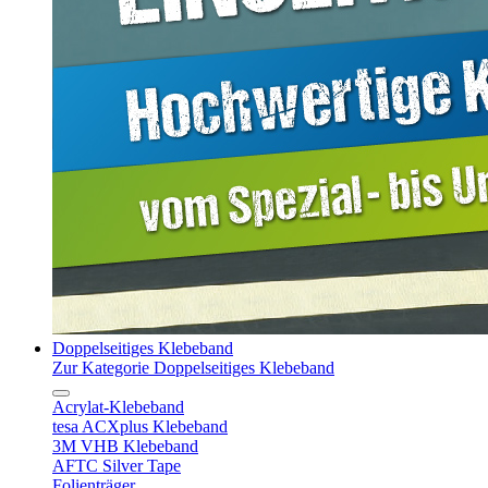
Doppelseitiges Klebeband
Zur Kategorie Doppelseitiges Klebeband
Acrylat-Klebeband
tesa ACXplus Klebeband
3M VHB Klebeband
AFTC Silver Tape
Folienträger