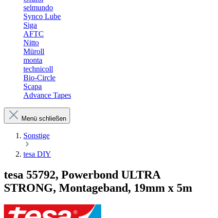
selmundo
Synco Lube
Siga
AFTC
Nitto
Müroll
monta
technicoll
Bio-Circle
Scapa
Advance Tapes
Menü schließen
Sonstige
tesa DIY
tesa 55792, Powerbond ULTRA
STRONG, Montageband, 19mm x 5m