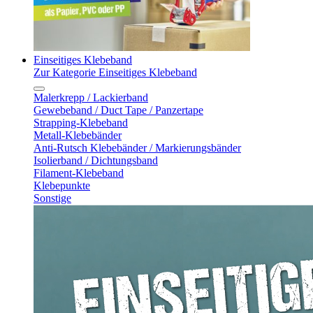
Einseitiges Klebeband
Zur Kategorie Einseitiges Klebeband
Malerkrepp / Lackierband
Gewebeband / Duct Tape / Panzertape
Strapping-Klebeband
Metall-Klebebänder
Anti-Rutsch Klebebänder / Markierungsbänder
Isolierband / Dichtungsband
Filament-Klebeband
Klebepunkte
Sonstige