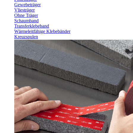
Gewebeträger
Vliesträger
Ohne Träger
Schaumband
Transferklebeband
Wärmeleitfähige Klebebänder
Kreuzspulen