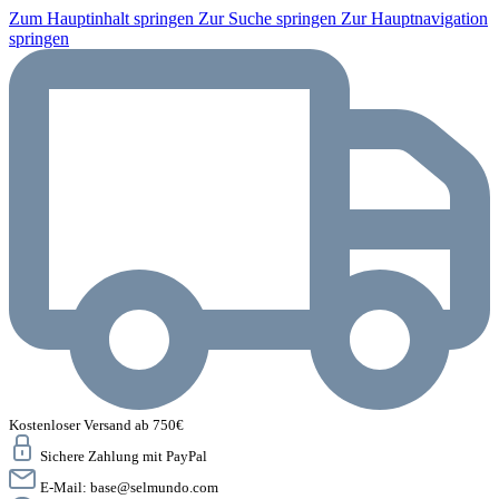
Zum Hauptinhalt springen
Zur Suche springen
Zur Hauptnavigation
springen
Kostenloser Versand ab 750€
Sichere Zahlung mit PayPal
E-Mail:
base@selmundo.com