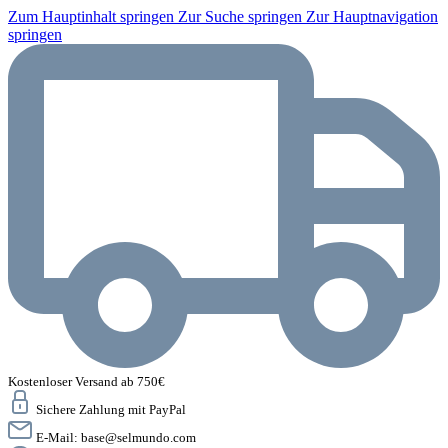
Zum Hauptinhalt springen
Zur Suche springen
Zur Hauptnavigation
springen
Kostenloser Versand ab 750€
Sichere Zahlung mit PayPal
E-Mail:
base@selmundo.com