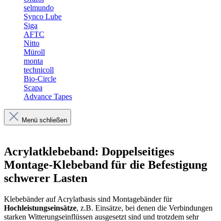
selmundo
Synco Lube
Siga
AFTC
Nitto
Müroll
monta
technicoll
Bio-Circle
Scapa
Advance Tapes
Menü schließen
Acrylatklebeband: Doppelseitiges
Montage-Klebeband für die Befestigung
schwerer Lasten
Klebebänder auf Acrylatbasis sind Montagebänder für
Hochleistungseinsätze
, z.B. Einsätze, bei denen die Verbindungen
starken Witterungseinflüssen ausgesetzt sind und trotzdem sehr