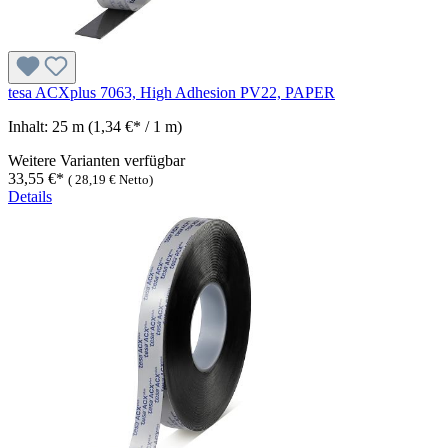
tesa ACXplus 7063, High Adhesion PV22, PAPER
Inhalt:
25 m
(1,34 €* / 1 m)
Weitere Varianten verfügbar
33,55 €*
(
28,19 €
Netto)
Details