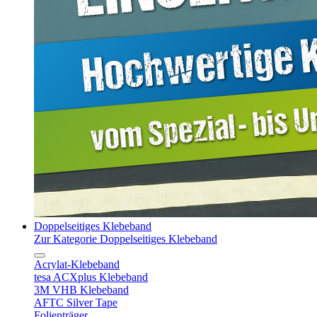
Doppelseitiges Klebeband
Zur Kategorie Doppelseitiges Klebeband
Acrylat-Klebeband
tesa ACXplus Klebeband
3M VHB Klebeband
AFTC Silver Tape
Folienträger