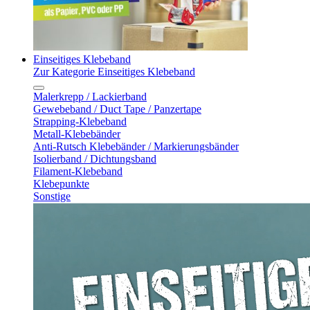
Einseitiges Klebeband
Zur Kategorie Einseitiges Klebeband
Malerkrepp / Lackierband
Gewebeband / Duct Tape / Panzertape
Strapping-Klebeband
Metall-Klebebänder
Anti-Rutsch Klebebänder / Markierungsbänder
Isolierband / Dichtungsband
Filament-Klebeband
Klebepunkte
Sonstige