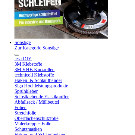
Sonstige
Zur Kategorie Sonstige
tesa DIY
3M Klebstoffe
3M VHB Kurzrollen
technicoll Klebstoffe
Haken- & Schlaufbänder
Siga Hochleistungsprodukte
Sprühkleber
Selbstklebende Elastikpuffer
Abfallsack / Müllbeutel
Folien
Stretchfolie
Oberflächenschutzfolie
Malerkrepp + Folie
Schutzmasken
Haken- und Schlaufenband