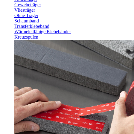
Gewebeträger
Vliesträger
Ohne Träger
Schaumband
Transferklebeband
Wärmeleitfähige Klebebänder
Kreuzspulen