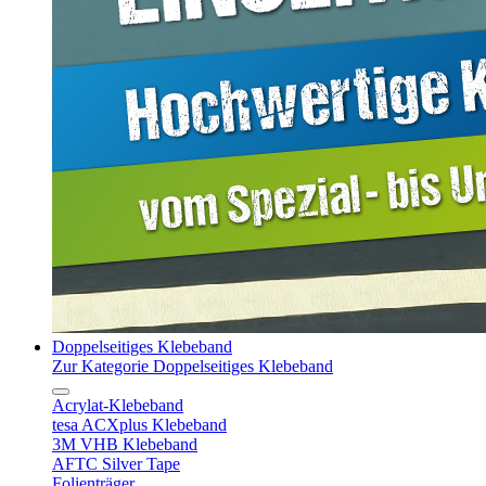
Doppelseitiges Klebeband
Zur Kategorie Doppelseitiges Klebeband
Acrylat-Klebeband
tesa ACXplus Klebeband
3M VHB Klebeband
AFTC Silver Tape
Folienträger