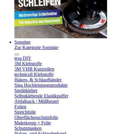
Sonstige
Zur Kategorie Sonstige
tesa DIY
3M Klebstoffe
3M VHB Kurzrollen
technicoll Klebstoffe
Haken- & Schlaufbänder
Siga Hochleistungsprodukte
Sprühkleber
Selbstklebende Elastikpuffer
Abfallsack / Müllbeutel
Folien
Stretchfolie
Oberflächenschutzfolie
Malerkrepp + Folie
Schutzmasken
Haken- und Schlaufenband