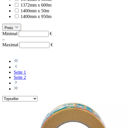
1372mm x 600m
1400mm x 50m
1400mm x 950m
Preis
Minimal
€
–
Maximal
€
Seite
1
Seite
2