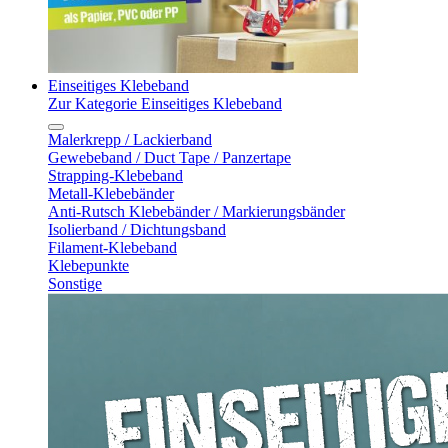
Einseitiges Klebeband
Zur Kategorie Einseitiges Klebeband
Malerkrepp / Lackierband
Gewebeband / Duct Tape / Panzertape
Strapping-Klebeband
Metall-Klebebänder
Anti-Rutsch Klebebänder / Markierungsbänder
Isolierband / Dichtungsband
Filament-Klebeband
Klebepunkte
Sonstige