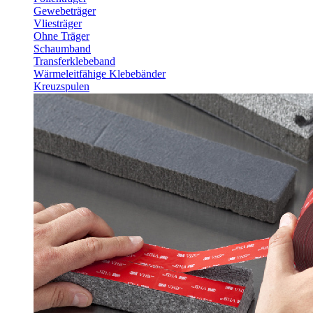
Gewebeträger
Vliesträger
Ohne Träger
Schaumband
Transferklebeband
Wärmeleitfähige Klebebänder
Kreuzspulen