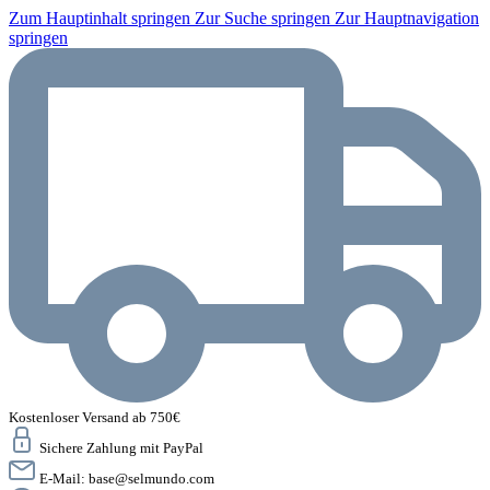
Zum Hauptinhalt springen
Zur Suche springen
Zur Hauptnavigation
springen
Kostenloser Versand ab 750€
Sichere Zahlung mit PayPal
E-Mail:
base@selmundo.com