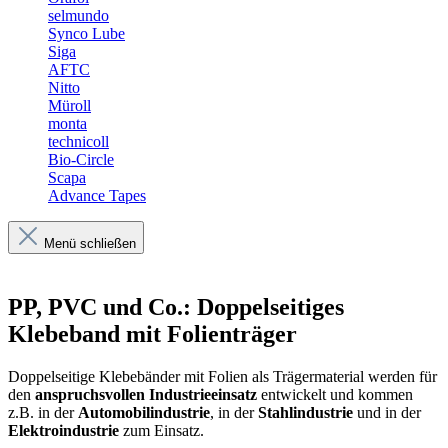
selmundo
Synco Lube
Siga
AFTC
Nitto
Müroll
monta
technicoll
Bio-Circle
Scapa
Advance Tapes
Menü schließen
PP, PVC und Co.: Doppelseitiges
Klebeband mit Folienträger
Doppelseitige Klebebänder mit Folien als Trägermaterial werden für
den
anspruchsvollen Industrieeinsatz
entwickelt und kommen
z.B. in der
Automobilindustrie
, in der
Stahlindustrie
und in der
Elektroindustrie
zum Einsatz.