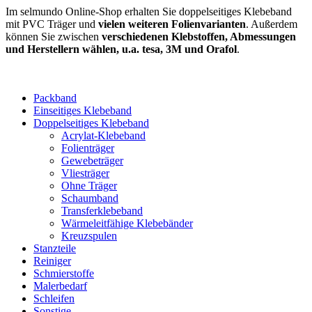
Im selmundo Online-Shop erhalten Sie doppelseitiges Klebeband
mit PVC Träger und
vielen weiteren Folienvarianten
. Außerdem
können Sie zwischen
verschiedenen Klebstoffen, Abmessungen
und Herstellern wählen, u.a. tesa, 3M und Orafol
.
Packband
Einseitiges Klebeband
Doppelseitiges Klebeband
Acrylat-Klebeband
Folienträger
Gewebeträger
Vliesträger
Ohne Träger
Schaumband
Transferklebeband
Wärmeleitfähige Klebebänder
Kreuzspulen
Stanzteile
Reiniger
Schmierstoffe
Malerbedarf
Schleifen
Sonstige