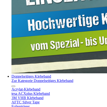
Doppelseitiges Klebeband
Zur Kategorie Doppelseitiges Klebeband
Acrylat-Klebeband
tesa ACXplus Klebeband
3M VHB Klebeband
AFTC Silver Tape
Folienträger