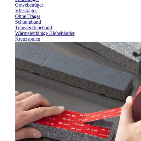
Gewebeträger
Vliesträger
Ohne Träger
Schaumband
Transferklebeband
Wärmeleitfähige Klebebänder
Kreuzspulen