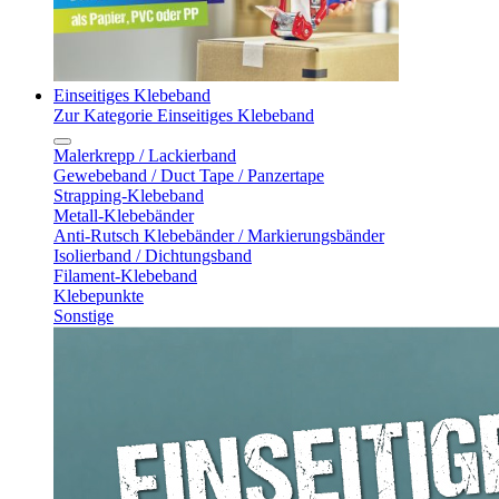
Einseitiges Klebeband
Zur Kategorie Einseitiges Klebeband
Malerkrepp / Lackierband
Gewebeband / Duct Tape / Panzertape
Strapping-Klebeband
Metall-Klebebänder
Anti-Rutsch Klebebänder / Markierungsbänder
Isolierband / Dichtungsband
Filament-Klebeband
Klebepunkte
Sonstige