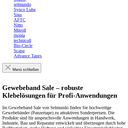
selmundo
Synco Lube
Siga
AFTC
Nitto
Müroll
monta
technicoll
Bio-Circle
Scapa
Advance Tapes
Menü schließen
Gewebeband Sale – robuste
Klebelösungen für Profi-Anwendungen
Im Gewebeband Sale von Selmundo finden Sie hochwertige
Gewebebänder (Panzertape) zu attraktiven Sonderpreisen. Die
Produkte sind für anspruchsvolle Anwendungen in Handwerk,
Industrie, Bau und Reparatur entwickelt und überzeugen durch hohe