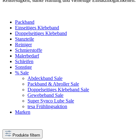
Reißfestigkeit, starke Haftung und vielseitige Einsatzmöglichkeiten.
Packband
Einseitiges Klebeband
Doppelseitiges Klebeband
Stanzteile
Reiniger
Schmierstoffe
Malerbedarf
Schleifen
Sonstige
% Sale
Abdeckband Sale
Packband & Abroller Sale
Doppelseitiges Klebeband Sale
Gewebeband Sale
Super Synco Lube Sale
tesa Frühlingsaktion
Marken
Produkte filtern