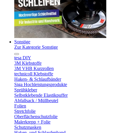
Sonstige
Zur Kategorie Sonstige
tesa DIY
3M Klebstoffe
3M VHB Kurzrollen
technicoll Klebstoffe
Haken- & Schlaufbänder
Siga Hochleistungsprodukte
Sprühkleber
Selbstklebende Elastikpuffer
Abfallsack / Müllbeutel
Folien
Stretchfolie
Oberflächenschutzfolie
Malerkrepp + Folie
Schutzmasken
Haken- und Schlaufenband