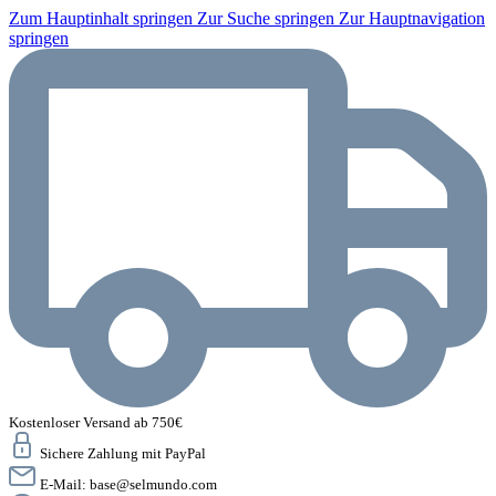
Zum Hauptinhalt springen
Zur Suche springen
Zur Hauptnavigation
springen
Kostenloser Versand ab 750€
Sichere Zahlung mit PayPal
E-Mail:
base@selmundo.com