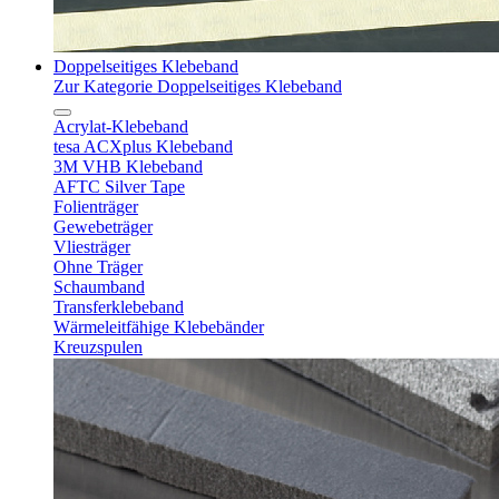
Doppelseitiges Klebeband
Zur Kategorie Doppelseitiges Klebeband
Acrylat-Klebeband
tesa ACXplus Klebeband
3M VHB Klebeband
AFTC Silver Tape
Folienträger
Gewebeträger
Vliesträger
Ohne Träger
Schaumband
Transferklebeband
Wärmeleitfähige Klebebänder
Kreuzspulen