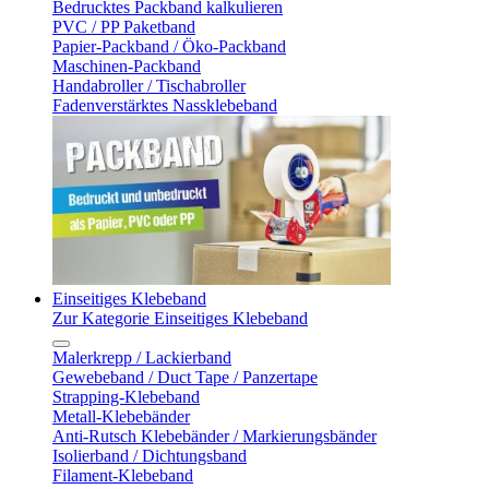
Bedrucktes Packband kalkulieren
PVC / PP Paketband
Papier-Packband / Öko-Packband
Maschinen-Packband
Handabroller / Tischabroller
Fadenverstärktes Nassklebeband
Einseitiges Klebeband
Zur Kategorie Einseitiges Klebeband
Malerkrepp / Lackierband
Gewebeband / Duct Tape / Panzertape
Strapping-Klebeband
Metall-Klebebänder
Anti-Rutsch Klebebänder / Markierungsbänder
Isolierband / Dichtungsband
Filament-Klebeband