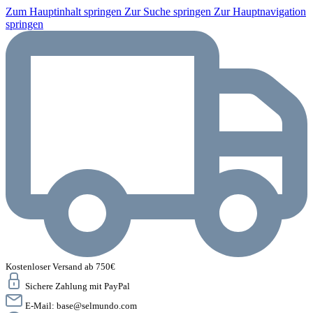
Zum Hauptinhalt springen
Zur Suche springen
Zur Hauptnavigation
springen
Kostenloser Versand ab 750€
Sichere Zahlung mit PayPal
E-Mail:
base@selmundo.com