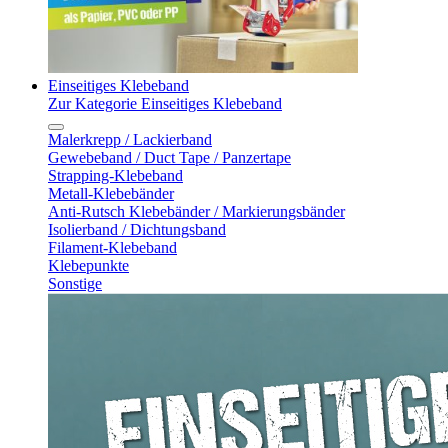
Einseitiges Klebeband
Zur Kategorie Einseitiges Klebeband
Malerkrepp / Lackierband
Gewebeband / Duct Tape / Panzertape
Strapping-Klebeband
Metall-Klebebänder
Anti-Rutsch Klebebänder / Markierungsbänder
Isolierband / Dichtungsband
Filament-Klebeband
Klebepunkte
Sonstige