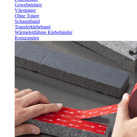
Gewebeträger
Vliesträger
Ohne Träger
Schaumband
Transferklebeband
Wärmeleitfähige Klebebänder
Kreuzspulen