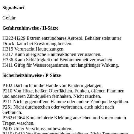
Signalwort
Gefahr
Gefahrenhinweise / H-Sätze
H222-H229 Extrem entzündbares Aerosol. Behälter steht unter
Druck: kann bei Erwärmung bersten.
H315 Verursacht Hautreizungen.
H317 Kann allergische Hautreaktionen verursachen.
H336 Kann Schläfrigkeit und Benommenheit verursachen.
H411 Giftig für Wasserorganismen, mit langfristiger Wirkung.
Sicherheitshinweise / P-Sätze
P102 Darf nicht in die Hände von Kindern gelangen.
P210 Von Hitze, heißen Oberflächen, Funken, offenen Flammen
und anderen Zündquellen fernhalten. Nicht rauchen.
P211 Nicht gegen offene Flamme oder andere Zündquelle sprühen.
P251 Nicht durchstechen oder verbrennen, auch nicht nach
Gebrauch.
P362+P364 Kontaminierte Kleidung ausziehen und vor erneutem
Tragen waschen.
P405 Unter Verschluss aufbewahren.
P410+P412 Vor Sonnenbestrahlung schützen. Nicht Temperaturen