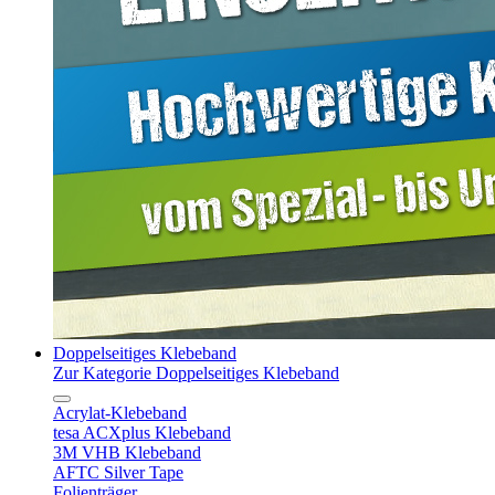
Doppelseitiges Klebeband
Zur Kategorie Doppelseitiges Klebeband
Acrylat-Klebeband
tesa ACXplus Klebeband
3M VHB Klebeband
AFTC Silver Tape
Folienträger