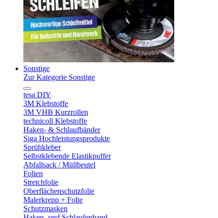
Sonstige
Zur Kategorie Sonstige
tesa DIY
3M Klebstoffe
3M VHB Kurzrollen
technicoll Klebstoffe
Haken- & Schlaufbänder
Siga Hochleistungsprodukte
Sprühkleber
Selbstklebende Elastikpuffer
Abfallsack / Müllbeutel
Folien
Stretchfolie
Oberflächenschutzfolie
Malerkrepp + Folie
Schutzmasken
Haken- und Schlaufenband