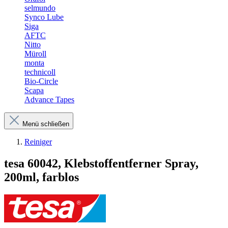
selmundo
Synco Lube
Siga
AFTC
Nitto
Müroll
monta
technicoll
Bio-Circle
Scapa
Advance Tapes
Menü schließen
Reiniger
tesa 60042, Klebstoffentferner Spray,
200ml, farblos