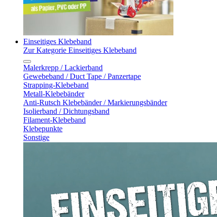
Einseitiges Klebeband
Zur Kategorie Einseitiges Klebeband
Malerkrepp / Lackierband
Gewebeband / Duct Tape / Panzertape
Strapping-Klebeband
Metall-Klebebänder
Anti-Rutsch Klebebänder / Markierungsbänder
Isolierband / Dichtungsband
Filament-Klebeband
Klebepunkte
Sonstige