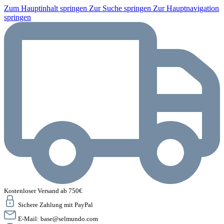
Zum Hauptinhalt springen
Zur Suche springen
Zur Hauptnavigation
springen
Kostenloser Versand ab 750€
Sichere Zahlung mit PayPal
E-Mail:
base@selmundo.com