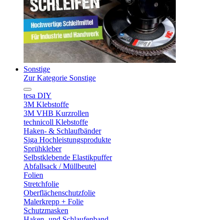
Sonstige
Zur Kategorie Sonstige
tesa DIY
3M Klebstoffe
3M VHB Kurzrollen
technicoll Klebstoffe
Haken- & Schlaufbänder
Siga Hochleistungsprodukte
Sprühkleber
Selbstklebende Elastikpuffer
Abfallsack / Müllbeutel
Folien
Stretchfolie
Oberflächenschutzfolie
Malerkrepp + Folie
Schutzmasken
Haken- und Schlaufenband