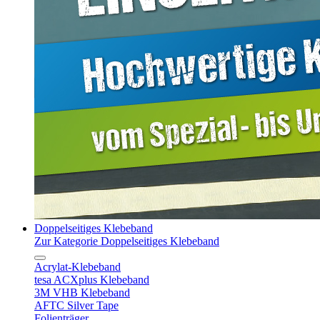
Doppelseitiges Klebeband
Zur Kategorie Doppelseitiges Klebeband
Acrylat-Klebeband
tesa ACXplus Klebeband
3M VHB Klebeband
AFTC Silver Tape
Folienträger