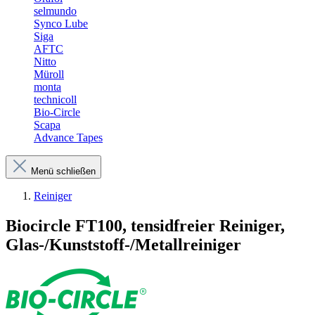
selmundo
Synco Lube
Siga
AFTC
Nitto
Müroll
monta
technicoll
Bio-Circle
Scapa
Advance Tapes
Menü schließen
Reiniger
Biocircle FT100, tensidfreier Reiniger,
Glas-/Kunststoff-/Metallreiniger