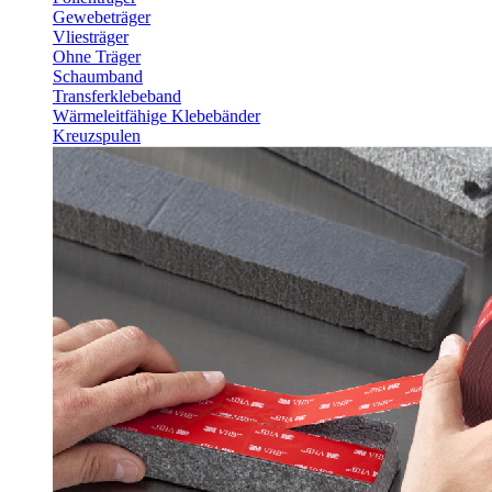
Gewebeträger
Vliesträger
Ohne Träger
Schaumband
Transferklebeband
Wärmeleitfähige Klebebänder
Kreuzspulen