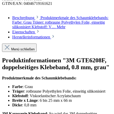
GTIN/EAN:
04046719161621
Beschreibung
Produktmerkmale des Schaumklebebands:
Farbe: Grau Träger: rotbraune Polyethylen Folie, einseitig
silikonisiert Klebstoff: V…
Mehr
Eigenschaften
Herstellerinformationen
Menü schließen
Produktinformationen "3M GTE6208F,
doppelseitiges Klebeband, 0.8 mm, grau"
Produktmerkmale des Schaumklebebands:
Farbe
: Grau
Träger
: rotbraune Polyethylen Folie, einseitig silikonisiert
Klebstoff
: Viskoelastischer Acrylatschaum
Breite x Länge
: 6 bis 25 mm x 66 m
Dicke
: 0,8 mm
3M Karosserie Klebeband
: So wird das 3M doppelseitige