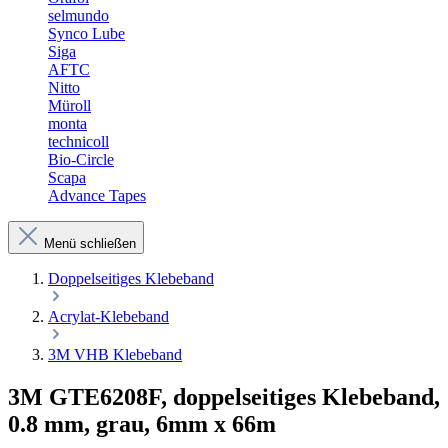
selmundo
Synco Lube
Siga
AFTC
Nitto
Müroll
monta
technicoll
Bio-Circle
Scapa
Advance Tapes
Menü schließen
Doppelseitiges Klebeband
Acrylat-Klebeband
3M VHB Klebeband
3M GTE6208F, doppelseitiges Klebeband,
0.8 mm, grau, 6mm x 66m