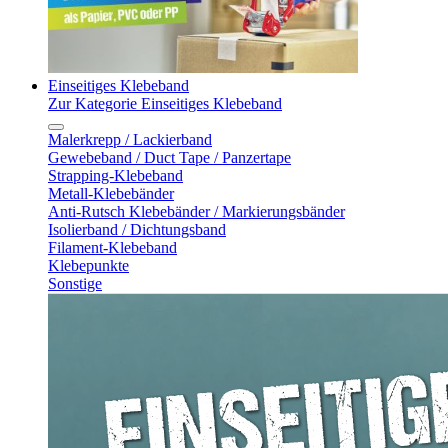
Einseitiges Klebeband
Zur Kategorie Einseitiges Klebeband
Malerkrepp / Lackierband
Gewebeband / Duct Tape / Panzertape
Strapping-Klebeband
Metall-Klebebänder
Anti-Rutsch Klebebänder / Markierungsbänder
Isolierband / Dichtungsband
Filament-Klebeband
Klebepunkte
Sonstige