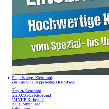
Doppelseitiges Klebeband
Zur Kategorie Doppelseitiges Klebeband
Acrylat-Klebeband
tesa ACXplus Klebeband
3M VHB Klebeband
AFTC Silver Tape
Folienträger