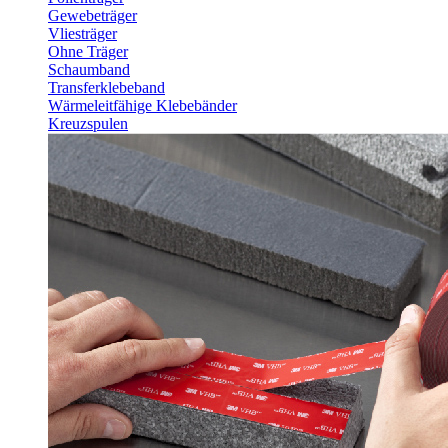
Gewebeträger
Vliesträger
Ohne Träger
Schaumband
Transferklebeband
Wärmeleitfähige Klebebänder
Kreuzspulen