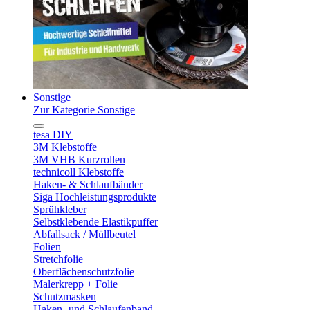
Sonstige
Zur Kategorie Sonstige
tesa DIY
3M Klebstoffe
3M VHB Kurzrollen
technicoll Klebstoffe
Haken- & Schlaufbänder
Siga Hochleistungsprodukte
Sprühkleber
Selbstklebende Elastikpuffer
Abfallsack / Müllbeutel
Folien
Stretchfolie
Oberflächenschutzfolie
Malerkrepp + Folie
Schutzmasken
Haken- und Schlaufenband