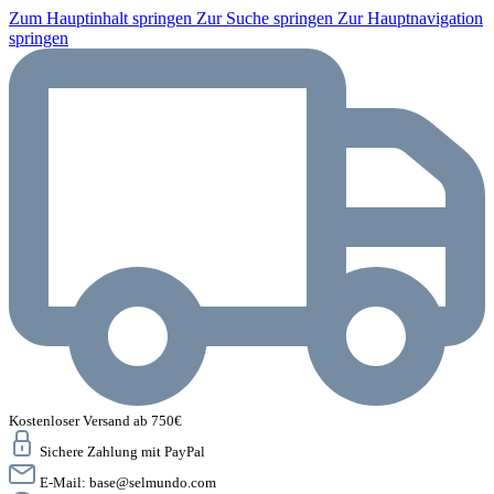
Zum Hauptinhalt springen
Zur Suche springen
Zur Hauptnavigation
springen
Kostenloser Versand ab 750€
Sichere Zahlung mit PayPal
E-Mail:
base@selmundo.com