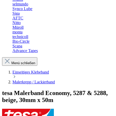
selmundo
Synco Lube
Siga
AFTC
Nitto
Müroll
monta
technicoll
Bio-Circle
Scapa
Advance Tapes
Menü schließen
Einseitiges Klebeband
Malerkrepp / Lackierband
tesa Malerband Economy, 5287 & 5288,
beige, 30mm x 50m