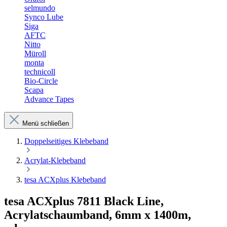
selmundo
Synco Lube
Siga
AFTC
Nitto
Müroll
monta
technicoll
Bio-Circle
Scapa
Advance Tapes
Menü schließen
Doppelseitiges Klebeband
Acrylat-Klebeband
tesa ACXplus Klebeband
tesa ACXplus 7811 Black Line,
Acrylatschaumband, 6mm x 1400m,