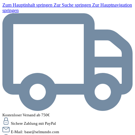
Zum Hauptinhalt springen
Zur Suche springen
Zur Hauptnavigation
springen
Kostenloser Versand ab 750€
Sichere Zahlung mit PayPal
E-Mail:
base@selmundo.com