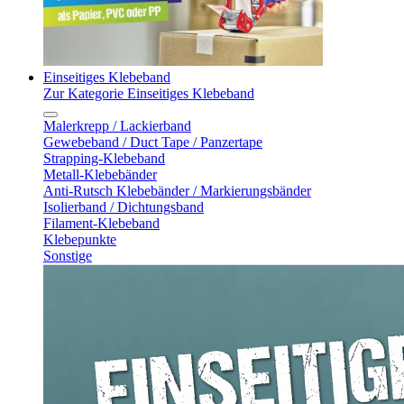
Einseitiges Klebeband
Zur Kategorie Einseitiges Klebeband
Malerkrepp / Lackierband
Gewebeband / Duct Tape / Panzertape
Strapping-Klebeband
Metall-Klebebänder
Anti-Rutsch Klebebänder / Markierungsbänder
Isolierband / Dichtungsband
Filament-Klebeband
Klebepunkte
Sonstige