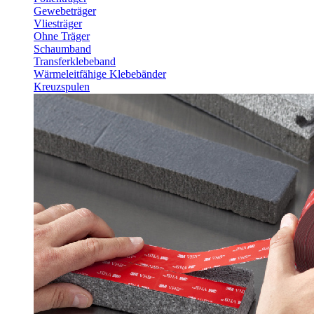
Gewebeträger
Vliesträger
Ohne Träger
Schaumband
Transferklebeband
Wärmeleitfähige Klebebänder
Kreuzspulen