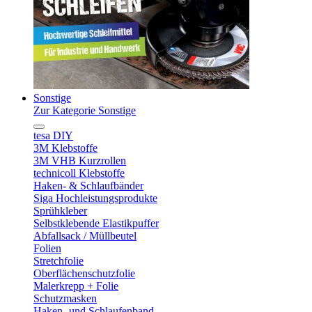
Sonstige
Zur Kategorie Sonstige
tesa DIY
3M Klebstoffe
3M VHB Kurzrollen
technicoll Klebstoffe
Haken- & Schlaufbänder
Siga Hochleistungsprodukte
Sprühkleber
Selbstklebende Elastikpuffer
Abfallsack / Müllbeutel
Folien
Stretchfolie
Oberflächenschutzfolie
Malerkrepp + Folie
Schutzmasken
Haken- und Schlaufenband