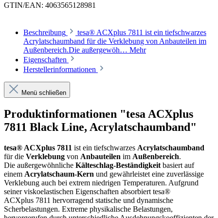
GTIN/EAN:
4063565128981
Beschreibung
tesa® ACXplus 7811 ist ein tiefschwarzes
Acrylatschaumband für die Verklebung von Anbauteilen im
Außenbereich.Die außergewöh…
Mehr
Eigenschaften
Herstellerinformationen
Menü schließen
Produktinformationen "tesa ACXplus
7811 Black Line, Acrylatschaumband"
tesa® ACXplus 7811
ist ein tiefschwarzes
Acrylatschaumband
für die
Verklebung
von
Anbauteilen
im
Außenbereich
.
Die außergewöhnliche
Kälteschlag-Beständigkeit
basiert auf
einem
Acrylatschaum-Kern
und gewährleistet eine zuverlässige
Verklebung auch bei extrem niedrigen Temperaturen. Aufgrund
seiner viskoelastischen Eigenschaften absorbiert tesa®
ACXplus 7811 hervorragend statische und dynamische
Scherbelastungen. Extreme physikalische Belastungen,
hervorgerufen durch unterschiedliche Ausdehnungskoeffizienten der