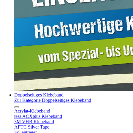
Doppelseitiges Klebeband
Zur Kategorie Doppelseitiges Klebeband
Acrylat-Klebeband
tesa ACXplus Klebeband
3M VHB Klebeband
AFTC Silver Tape
Folienträger