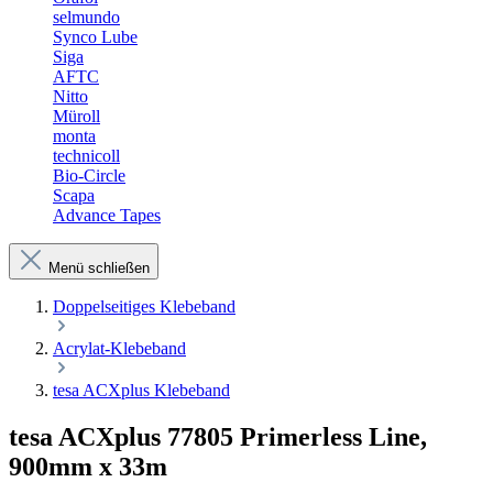
selmundo
Synco Lube
Siga
AFTC
Nitto
Müroll
monta
technicoll
Bio-Circle
Scapa
Advance Tapes
Menü schließen
Doppelseitiges Klebeband
Acrylat-Klebeband
tesa ACXplus Klebeband
tesa ACXplus 77805 Primerless Line,
900mm x 33m