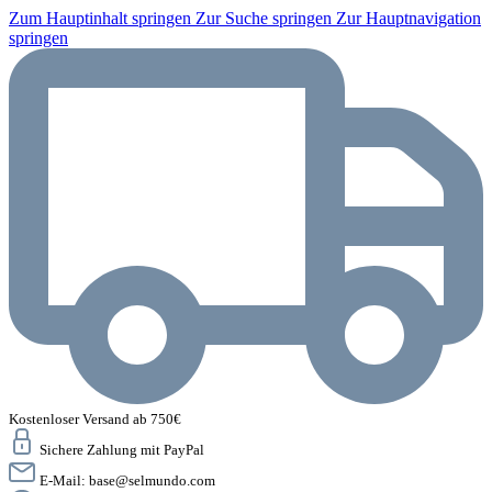
Zum Hauptinhalt springen
Zur Suche springen
Zur Hauptnavigation
springen
Kostenloser Versand ab 750€
Sichere Zahlung mit PayPal
E-Mail:
base@selmundo.com