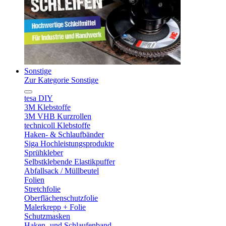
Sonstige
Zur Kategorie Sonstige
tesa DIY
3M Klebstoffe
3M VHB Kurzrollen
technicoll Klebstoffe
Haken- & Schlaufbänder
Siga Hochleistungsprodukte
Sprühkleber
Selbstklebende Elastikpuffer
Abfallsack / Müllbeutel
Folien
Stretchfolie
Oberflächenschutzfolie
Malerkrepp + Folie
Schutzmasken
Haken- und Schlaufenband