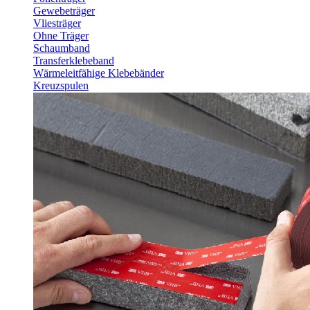
Gewebeträger
Vliesträger
Ohne Träger
Schaumband
Transferklebeband
Wärmeleitfähige Klebebänder
Kreuzspulen