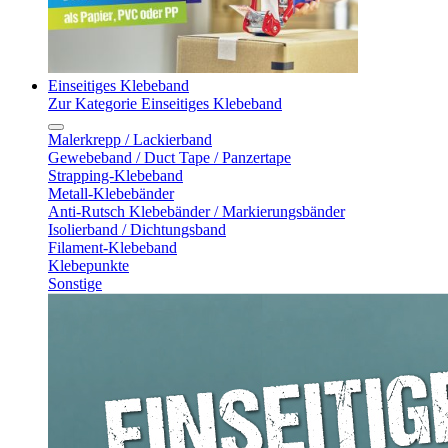
Einseitiges Klebeband
Zur Kategorie Einseitiges Klebeband
Malerkrepp / Lackierband
Gewebeband / Duct Tape / Panzertape
Strapping-Klebeband
Metall-Klebebänder
Anti-Rutsch Klebebänder / Markierungsbänder
Isolierband / Dichtungsband
Filament-Klebeband
Klebepunkte
Sonstige