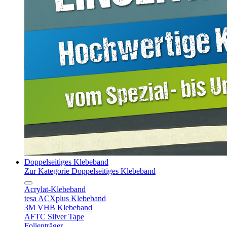
Doppelseitiges Klebeband
Zur Kategorie Doppelseitiges Klebeband
Acrylat-Klebeband
tesa ACXplus Klebeband
3M VHB Klebeband
AFTC Silver Tape
Folienträger