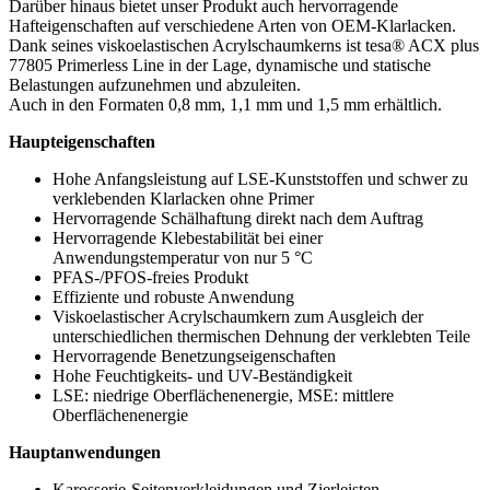
Darüber hinaus bietet unser Produkt auch hervorragende
Hafteigenschaften auf verschiedene Arten von OEM-Klarlacken.
Dank seines viskoelastischen Acrylschaumkerns ist tesa® ACX plus
77805 Primerless Line in der Lage, dynamische und statische
Belastungen aufzunehmen und abzuleiten.
Auch in den Formaten 0,8 mm, 1,1 mm und 1,5 mm erhältlich.
Haupteigenschaften
Hohe Anfangsleistung auf LSE-Kunststoffen und schwer zu
verklebenden Klarlacken ohne Primer
Hervorragende Schälhaftung direkt nach dem Auftrag
Hervorragende Klebestabilität bei einer
Anwendungstemperatur von nur 5 °C
PFAS-/PFOS-freies Produkt
Effiziente und robuste Anwendung
Viskoelastischer Acrylschaumkern zum Ausgleich der
unterschiedlichen thermischen Dehnung der verklebten Teile
Hervorragende Benetzungseigenschaften
Hohe Feuchtigkeits- und UV-Beständigkeit
LSE: niedrige Oberflächenenergie, MSE: mittlere
Oberflächenenergie
Hauptanwendungen
Karosserie-Seitenverkleidungen und Zierleisten