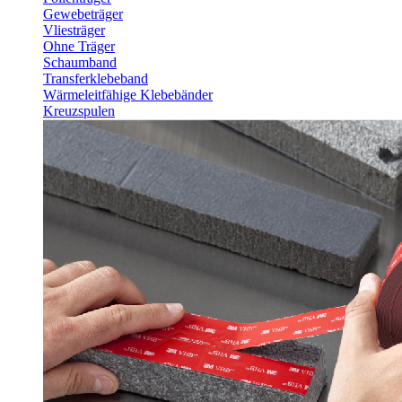
Gewebeträger
Vliesträger
Ohne Träger
Schaumband
Transferklebeband
Wärmeleitfähige Klebebänder
Kreuzspulen