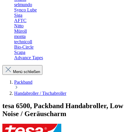
selmundo
Synco Lube
Siga
AFTC
Nitto
Müroll
monta
technicoll
Bio-Circle
Scapa
Advance Tapes
Menü schließen
Packband
Handabroller / Tischabroller
tesa 6500, Packband Handabroller, Low
Noise / Geräuscharm