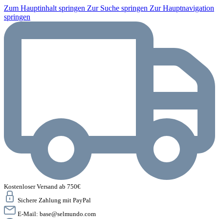
Zum Hauptinhalt springen
Zur Suche springen
Zur Hauptnavigation
springen
Kostenloser Versand ab 750€
Sichere Zahlung mit PayPal
E-Mail:
base@selmundo.com