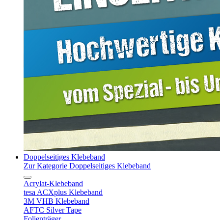
Doppelseitiges Klebeband
Zur Kategorie Doppelseitiges Klebeband
Acrylat-Klebeband
tesa ACXplus Klebeband
3M VHB Klebeband
AFTC Silver Tape
Folienträger