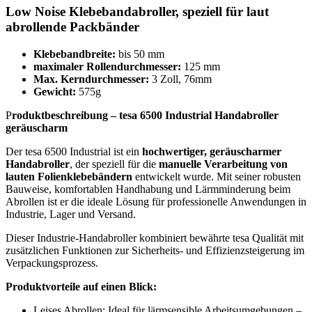
Low Noise Klebebandabroller, speziell für laut
abrollende Packbänder
Klebebandbreite:
bis 50 mm
maximaler Rollendurchmesser:
125 mm
Max. Kerndurchmesser:
3 Zoll, 76mm
Gewicht:
575g
P
roduktbeschreibung – tesa 6500 Industrial Handabroller
geräuscharm
Der tesa 6500 Industrial ist ein
hochwertiger, geräuscharmer
Handabroller
, der speziell für die
manuelle Verarbeitung von
lauten Folienklebebändern
entwickelt wurde. Mit seiner robusten
Bauweise, komfortablen Handhabung und Lärmminderung beim
Abrollen ist er die ideale Lösung für professionelle Anwendungen in
Industrie, Lager und Versand.
Dieser Industrie-Handabroller kombiniert bewährte tesa Qualität mit
zusätzlichen Funktionen zur Sicherheits- und Effizienzsteigerung im
Verpackungsprozess.
Produktvorteile auf einen Blick:
Leises Abrollen: Ideal für lärmsensible Arbeitsumgebungen –