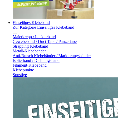
Einseitiges Klebeband
Zur Kategorie Einseitiges Klebeband
Malerkrepp / Lackierband
Gewebeband / Duct Tape / Panzertape
Strapping-Klebeband
Metall-Klebebänder
Anti-Rutsch Klebebänder / Markierungsbänder
Isolierband / Dichtungsband
Filament-Klebeband
Klebepunkte
Sonstige