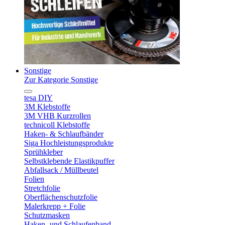
Sonstige
Zur Kategorie Sonstige
tesa DIY
3M Klebstoffe
3M VHB Kurzrollen
technicoll Klebstoffe
Haken- & Schlaufbänder
Siga Hochleistungsprodukte
Sprühkleber
Selbstklebende Elastikpuffer
Abfallsack / Müllbeutel
Folien
Stretchfolie
Oberflächenschutzfolie
Malerkrepp + Folie
Schutzmasken
Haken- und Schlaufenband