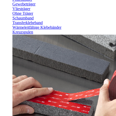
Gewebeträger
Vliesträger
Ohne Träger
Schaumband
Transferklebeband
Wärmeleitfähige Klebebänder
Kreuzspulen