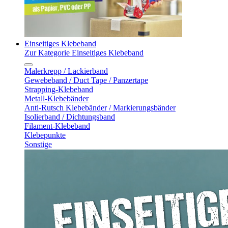
Einseitiges Klebeband
Zur Kategorie Einseitiges Klebeband
Malerkrepp / Lackierband
Gewebeband / Duct Tape / Panzertape
Strapping-Klebeband
Metall-Klebebänder
Anti-Rutsch Klebebänder / Markierungsbänder
Isolierband / Dichtungsband
Filament-Klebeband
Klebepunkte
Sonstige