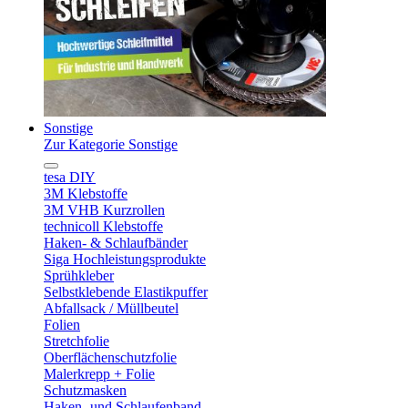
Sonstige
Zur Kategorie Sonstige
tesa DIY
3M Klebstoffe
3M VHB Kurzrollen
technicoll Klebstoffe
Haken- & Schlaufbänder
Siga Hochleistungsprodukte
Sprühkleber
Selbstklebende Elastikpuffer
Abfallsack / Müllbeutel
Folien
Stretchfolie
Oberflächenschutzfolie
Malerkrepp + Folie
Schutzmasken
Haken- und Schlaufenband