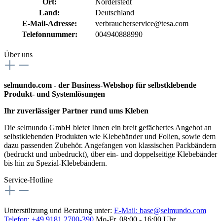
Ort:
Norderstedt
Land:
Deutschland
E-Mail-Adresse:
verbraucherservice@tesa.com
Telefonnummer:
004940888990
Über uns
selmundo.com - der Business-Webshop für selbstklebende
Produkt- und Systemlösungen
Ihr zuverlässiger Partner rund ums Kleben
Die selmundo GmbH bietet Ihnen ein breit gefächertes Angebot an
selbstklebenden Produkten wie Klebebänder und Folien, sowie dem
dazu passenden Zubehör. Angefangen von klassischen Packbändern
(bedruckt und unbedruckt), über ein- und doppelseitige Klebebänder
bis hin zu Spezial-Klebebändern.
Service-Hotline
Unterstützung und Beratung unter:
E-Mail:
base@selmundo.com
Telefon: +49 9181 2700-390
Mo-Fr, 08:00 - 16:00 Uhr