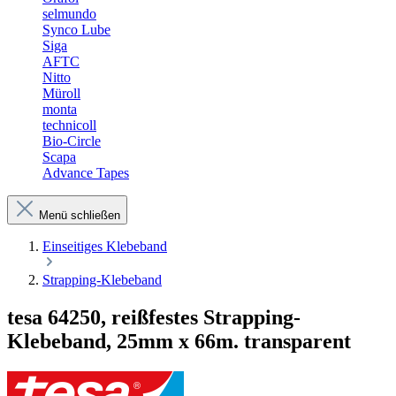
selmundo
Synco Lube
Siga
AFTC
Nitto
Müroll
monta
technicoll
Bio-Circle
Scapa
Advance Tapes
Menü schließen
Einseitiges Klebeband
Strapping-Klebeband
tesa 64250, reißfestes Strapping-
Klebeband, 25mm x 66m. transparent