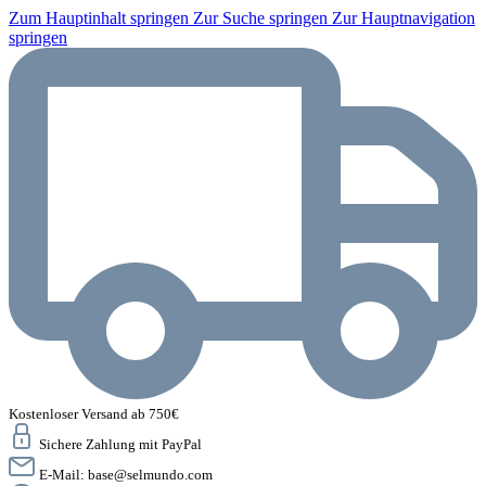
Zum Hauptinhalt springen
Zur Suche springen
Zur Hauptnavigation
springen
Kostenloser Versand ab 750€
Sichere Zahlung mit PayPal
E-Mail:
base@selmundo.com