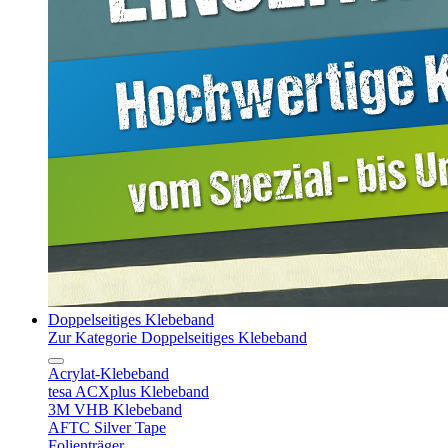
Doppelseitiges Klebeband
Zur Kategorie Doppelseitiges Klebeband
Acrylat-Klebeband
tesa ACXplus Klebeband
3M VHB Klebeband
AFTC Silver Tape
Folienträger