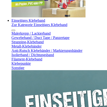
Einseitiges Klebeband
Zur Kategorie Einseitiges Klebeband
Malerkrepp / Lackierband
Gewebeband / Duct Tape / Panzertape
Strapping-Klebeband
Metall-Klebebänder
Anti-Rutsch Klebebänder / Markierungsbänder
Isolierband / Dichtungsband
Filament-Klebeband
Klebepunkte
Sonstige