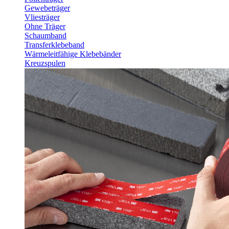
Gewebeträger
Vliesträger
Ohne Träger
Schaumband
Transferklebeband
Wärmeleitfähige Klebebänder
Kreuzspulen