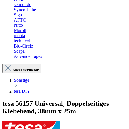
selmundo
Synco Lube
Siga
AFTC
Nitto
Müroll
monta
technicoll
Bio-Circle
Scapa
Advance Tapes
Menü schließen
Sonstige
tesa DIY
tesa 56157 Universal, Doppelseitiges
Klebeband, 38mm x 25m