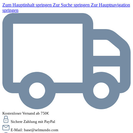
Zum Hauptinhalt springen
Zur Suche springen
Zur Hauptnavigation
springen
Kostenloser Versand ab 750€
Sichere Zahlung mit PayPal
E-Mail:
base@selmundo.com