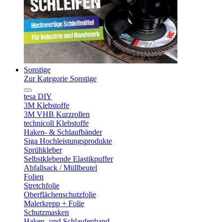
Sonstige
Zur Kategorie Sonstige
tesa DIY
3M Klebstoffe
3M VHB Kurzrollen
technicoll Klebstoffe
Haken- & Schlaufbänder
Siga Hochleistungsprodukte
Sprühkleber
Selbstklebende Elastikpuffer
Abfallsack / Müllbeutel
Folien
Stretchfolie
Oberflächenschutzfolie
Malerkrepp + Folie
Schutzmasken
Haken- und Schlaufenband