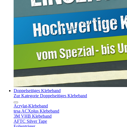
Doppelseitiges Klebeband
Zur Kategorie Doppelseitiges Klebeband
Acrylat-Klebeband
tesa ACXplus Klebeband
3M VHB Klebeband
AFTC Silver Tape
Folienträger