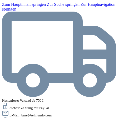
Zum Hauptinhalt springen
Zur Suche springen
Zur Hauptnavigation
springen
Kostenloser Versand ab 750€
Sichere Zahlung mit PayPal
E-Mail:
base@selmundo.com