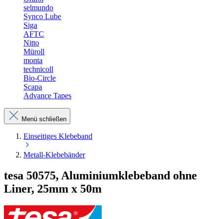
selmundo
Synco Lube
Siga
AFTC
Nitto
Müroll
monta
technicoll
Bio-Circle
Scapa
Advance Tapes
Menü schließen
Einseitiges Klebeband
Metall-Klebebänder
tesa 50575, Aluminiumklebeband ohne
Liner, 25mm x 50m