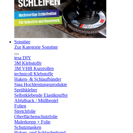
Sonstige
Zur Kategorie Sonstige
tesa DIY
3M Klebstoffe
3M VHB Kurzrollen
technicoll Klebstoffe
Haken- & Schlaufbänder
Siga Hochleistungsprodukte
Sprühkleber
Selbstklebende Elastikpuffer
Abfallsack / Müllbeutel
Folien
Stretchfolie
Oberflächenschutzfolie
Malerkrepp + Folie
Schutzmasken
Haken- und Schlaufenband