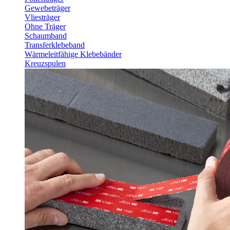
Gewebeträger
Vliesträger
Ohne Träger
Schaumband
Transferklebeband
Wärmeleitfähige Klebebänder
Kreuzspulen