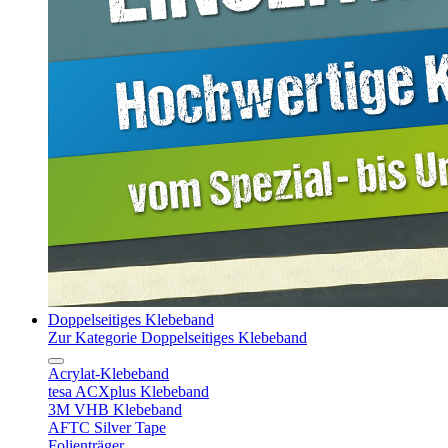
Doppelseitiges Klebeband
Zur Kategorie Doppelseitiges Klebeband
Acrylat-Klebeband
tesa ACXplus Klebeband
3M VHB Klebeband
AFTC Silver Tape
Folienträger