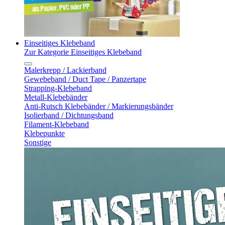
Einseitiges Klebeband
Zur Kategorie Einseitiges Klebeband
Malerkrepp / Lackierband
Gewebeband / Duct Tape / Panzertape
Strapping-Klebeband
Metall-Klebebänder
Anti-Rutsch Klebebänder / Markierungsbänder
Isolierband / Dichtungsband
Filament-Klebeband
Klebepunkte
Sonstige