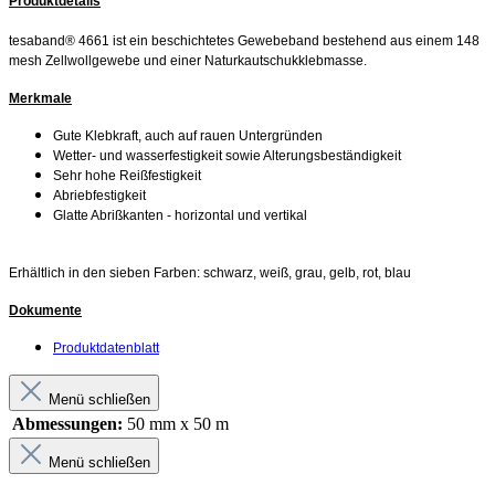
Produktdetails
tesaband® 4661 ist ein beschichtetes Gewebeband bestehend aus einem 148
mesh Zellwollgewebe und einer Naturkautschukklebmasse.
Merkmale
Gute Klebkraft, auch auf rauen Untergründen
Wetter- und wasserfestigkeit sowie Alterungsbeständigkeit
Sehr hohe Reißfestigkeit
Abriebfestigkeit
Glatte Abrißkanten - horizontal und vertikal
Erhältlich in den sieben Farben: schwarz, weiß, grau, gelb, rot, blau
Dokumente
Produktdatenblatt
Menü schließen
Abmessungen:
50 mm x 50 m
Menü schließen