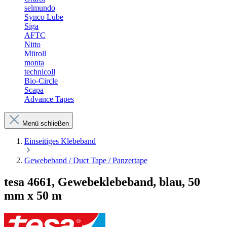
selmundo
Synco Lube
Siga
AFTC
Nitto
Müroll
monta
technicoll
Bio-Circle
Scapa
Advance Tapes
Menü schließen
Einseitiges Klebeband
Gewebeband / Duct Tape / Panzertape
tesa 4661, Gewebeklebeband, blau, 50
mm x 50 m