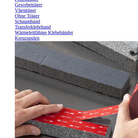
Gewebeträger
Vliesträger
Ohne Träger
Schaumband
Transferklebeband
Wärmeleitfähige Klebebänder
Kreuzspulen