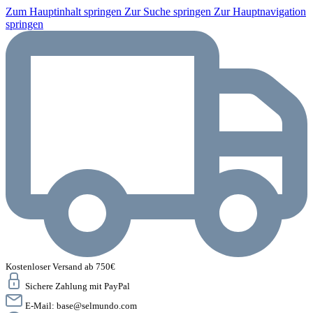
Zum Hauptinhalt springen
Zur Suche springen
Zur Hauptnavigation
springen
Kostenloser Versand ab 750€
Sichere Zahlung mit PayPal
E-Mail:
base@selmundo.com