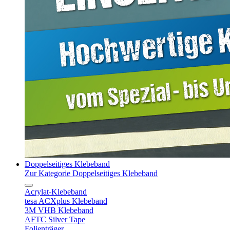
Doppelseitiges Klebeband
Zur Kategorie Doppelseitiges Klebeband
Acrylat-Klebeband
tesa ACXplus Klebeband
3M VHB Klebeband
AFTC Silver Tape
Folienträger