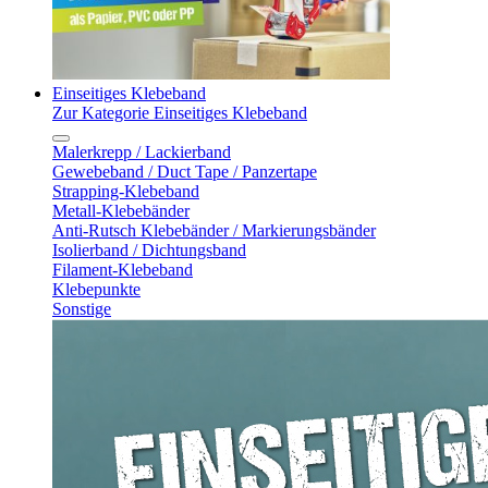
Einseitiges Klebeband
Zur Kategorie Einseitiges Klebeband
Malerkrepp / Lackierband
Gewebeband / Duct Tape / Panzertape
Strapping-Klebeband
Metall-Klebebänder
Anti-Rutsch Klebebänder / Markierungsbänder
Isolierband / Dichtungsband
Filament-Klebeband
Klebepunkte
Sonstige