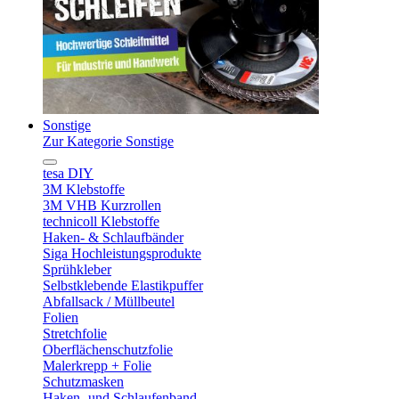
Sonstige
Zur Kategorie Sonstige
tesa DIY
3M Klebstoffe
3M VHB Kurzrollen
technicoll Klebstoffe
Haken- & Schlaufbänder
Siga Hochleistungsprodukte
Sprühkleber
Selbstklebende Elastikpuffer
Abfallsack / Müllbeutel
Folien
Stretchfolie
Oberflächenschutzfolie
Malerkrepp + Folie
Schutzmasken
Haken- und Schlaufenband