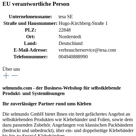
EU verantwortliche Person
Unternehmensname:
tesa SE
Straße und Hausnummer:
Hugo-Kirchberg-Straße 1
PLZ:
22848
Ort:
Norderstedt
Land:
Deutschland
E-Mail-Adresse:
verbraucherservice@tesa.com
Telefonnummer:
004940888990
Über uns
selmundo.com - der Business-Webshop für selbstklebende
Produkt- und Systemlösungen
Ihr zuverlässiger Partner rund ums Kleben
Die selmundo GmbH bietet Ihnen ein breit gefächertes Angebot an
selbstklebenden Produkten wie Klebebänder und Folien, sowie dem
dazu passenden Zubehör. Angefangen von klassischen Packbändern
(bedruckt und unbedruckt), über ein- und doppelseitige Klebebänder
bis hin zu Spezial-Klebebändern.