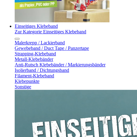
Einseitiges Klebeband
Zur Kategorie Einseitiges Klebeband
Malerkrepp / Lackierband
Gewebeband / Duct Tape / Panzertape
Strapping-Klebeband
Metall-Klebebänder
Anti-Rutsch Klebebänder / Markierungsbänder
Isolierband / Dichtungsband
Filament-Klebeband
Klebepunkte
Sonstige