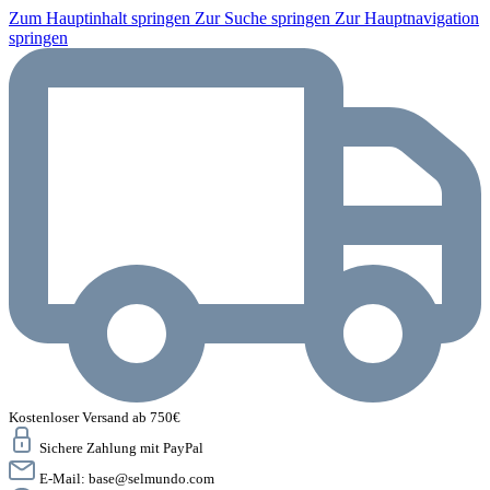
Zum Hauptinhalt springen
Zur Suche springen
Zur Hauptnavigation
springen
Kostenloser Versand ab 750€
Sichere Zahlung mit PayPal
E-Mail:
base@selmundo.com