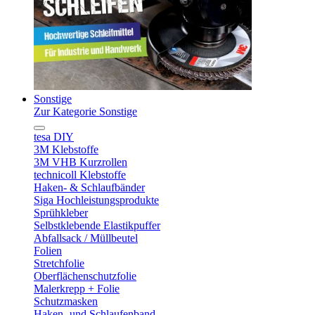
Sonstige
Zur Kategorie Sonstige
tesa DIY
3M Klebstoffe
3M VHB Kurzrollen
technicoll Klebstoffe
Haken- & Schlaufbänder
Siga Hochleistungsprodukte
Sprühkleber
Selbstklebende Elastikpuffer
Abfallsack / Müllbeutel
Folien
Stretchfolie
Oberflächenschutzfolie
Malerkrepp + Folie
Schutzmasken
Haken- und Schlaufenband