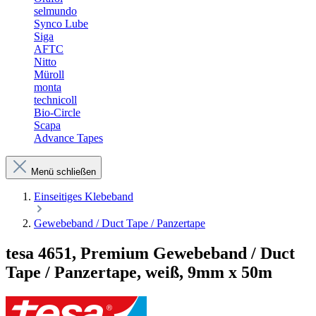
selmundo
Synco Lube
Siga
AFTC
Nitto
Müroll
monta
technicoll
Bio-Circle
Scapa
Advance Tapes
Menü schließen
Einseitiges Klebeband
Gewebeband / Duct Tape / Panzertape
tesa 4651, Premium Gewebeband / Duct
Tape / Panzertape, weiß, 9mm x 50m