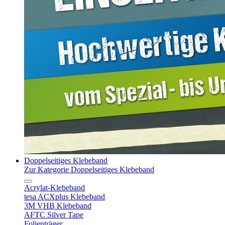
Doppelseitiges Klebeband
Zur Kategorie Doppelseitiges Klebeband
Acrylat-Klebeband
tesa ACXplus Klebeband
3M VHB Klebeband
AFTC Silver Tape
Folienträger