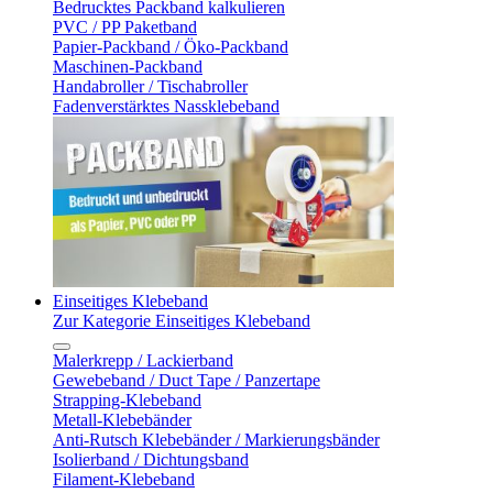
Bedrucktes Packband kalkulieren
PVC / PP Paketband
Papier-Packband / Öko-Packband
Maschinen-Packband
Handabroller / Tischabroller
Fadenverstärktes Nassklebeband
Einseitiges Klebeband
Zur Kategorie Einseitiges Klebeband
Malerkrepp / Lackierband
Gewebeband / Duct Tape / Panzertape
Strapping-Klebeband
Metall-Klebebänder
Anti-Rutsch Klebebänder / Markierungsbänder
Isolierband / Dichtungsband
Filament-Klebeband