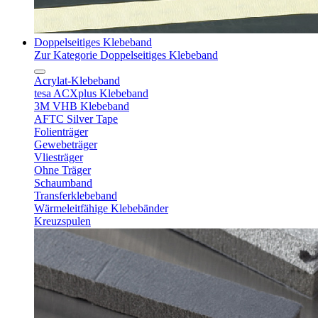
Doppelseitiges Klebeband
Zur Kategorie Doppelseitiges Klebeband
Acrylat-Klebeband
tesa ACXplus Klebeband
3M VHB Klebeband
AFTC Silver Tape
Folienträger
Gewebeträger
Vliesträger
Ohne Träger
Schaumband
Transferklebeband
Wärmeleitfähige Klebebänder
Kreuzspulen