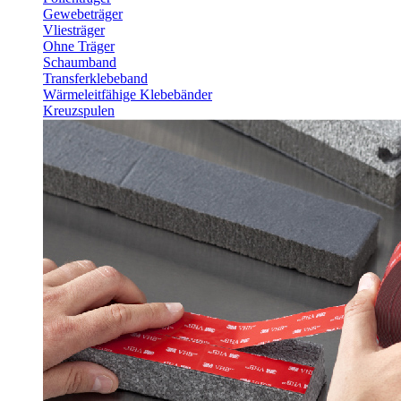
Gewebeträger
Vliesträger
Ohne Träger
Schaumband
Transferklebeband
Wärmeleitfähige Klebebänder
Kreuzspulen