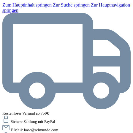
Zum Hauptinhalt springen
Zur Suche springen
Zur Hauptnavigation
springen
Kostenloser Versand ab 750€
Sichere Zahlung mit PayPal
E-Mail:
base@selmundo.com