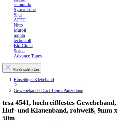
selmundo
Synco Lube
Siga
AFTC
Nitto
Müroll
monta
technicoll
Bio-Circle
Scapa
Advance Tapes
Menü schließen
Einseitiges Klebeband
Gewebeband / Duct Tape / Panzertape
tesa 4541, hochreißfestes Gewebeband,
Huf- und Klauenband, rohweiß, 9mm x
50m