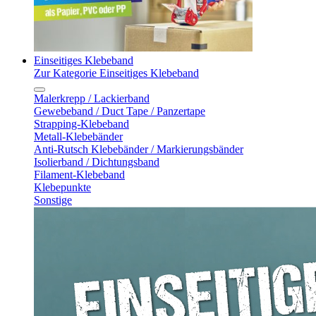
Einseitiges Klebeband
Zur Kategorie Einseitiges Klebeband
Malerkrepp / Lackierband
Gewebeband / Duct Tape / Panzertape
Strapping-Klebeband
Metall-Klebebänder
Anti-Rutsch Klebebänder / Markierungsbänder
Isolierband / Dichtungsband
Filament-Klebeband
Klebepunkte
Sonstige