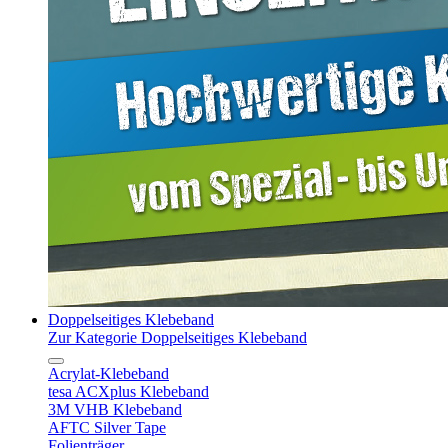
Doppelseitiges Klebeband
Zur Kategorie Doppelseitiges Klebeband
Acrylat-Klebeband
tesa ACXplus Klebeband
3M VHB Klebeband
AFTC Silver Tape
Folienträger