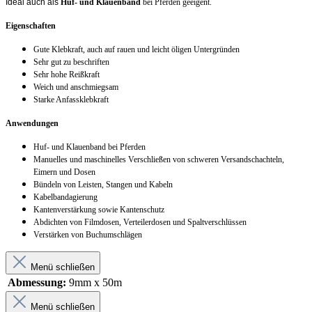
Ideal auch als
Huf- und Klauenband
bei Pferden geeigent.
Eigenschaften
Gute Klebkraft, auch auf rauen und leicht öligen Untergründen
Sehr gut zu beschriften
Sehr hohe Reißkraft
Weich und anschmiegsam
Starke Anfassklebkraft
Anwendungen
Huf- und Klauenband bei Pferden
Manuelles und maschinelles Verschließen von schweren Versandschachteln,
Eimern und Dosen
Bündeln von Leisten, Stangen und Kabeln
Kabelbandagierung
Kantenverstärkung sowie Kantenschutz
Abdichten von Filmdosen, Verteilerdosen und Spaltverschlüssen
Verstärken von Buchumschlägen
Menü schließen
Abmessung:
9mm x 50m
Menü schließen