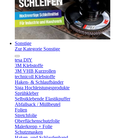
Sonstige
Zur Kategorie Sonstige
tesa DIY
3M Klebstoffe
3M VHB Kurzrollen
technicoll Klebstoffe
Haken- & Schlaufbänder
Siga Hochleistungsprodukte
Sprühkleber
Selbstklebende Elastikpuffer
Abfallsack / Müllbeutel
Folien
Stretchfolie
Oberflächenschutzfolie
Malerkrepp + Folie
Schutzmasken
Haken- und Schlaufenband