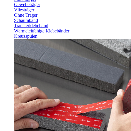
Gewebeträger
Vliesträger
Ohne Träger
Schaumband
Transferklebeband
Wärmeleitfähige Klebebänder
Kreuzspulen