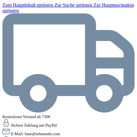
Zum Hauptinhalt springen
Zur Suche springen
Zur Hauptnavigation
springen
Kostenloser Versand ab 750€
Sichere Zahlung mit PayPal
E-Mail:
base@selmundo.com