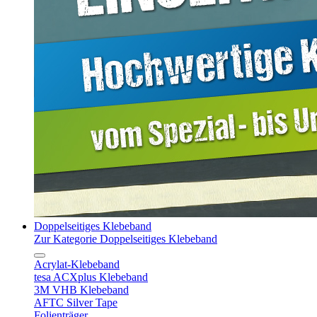
Doppelseitiges Klebeband
Zur Kategorie Doppelseitiges Klebeband
Acrylat-Klebeband
tesa ACXplus Klebeband
3M VHB Klebeband
AFTC Silver Tape
Folienträger