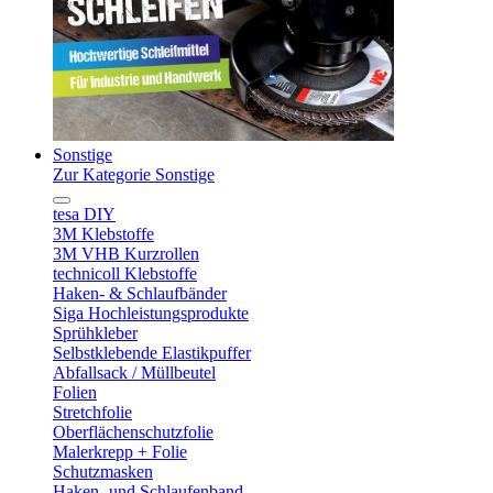
Sonstige
Zur Kategorie Sonstige
tesa DIY
3M Klebstoffe
3M VHB Kurzrollen
technicoll Klebstoffe
Haken- & Schlaufbänder
Siga Hochleistungsprodukte
Sprühkleber
Selbstklebende Elastikpuffer
Abfallsack / Müllbeutel
Folien
Stretchfolie
Oberflächenschutzfolie
Malerkrepp + Folie
Schutzmasken
Haken- und Schlaufenband