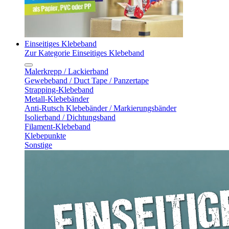
Einseitiges Klebeband
Zur Kategorie Einseitiges Klebeband
Malerkrepp / Lackierband
Gewebeband / Duct Tape / Panzertape
Strapping-Klebeband
Metall-Klebebänder
Anti-Rutsch Klebebänder / Markierungsbänder
Isolierband / Dichtungsband
Filament-Klebeband
Klebepunkte
Sonstige