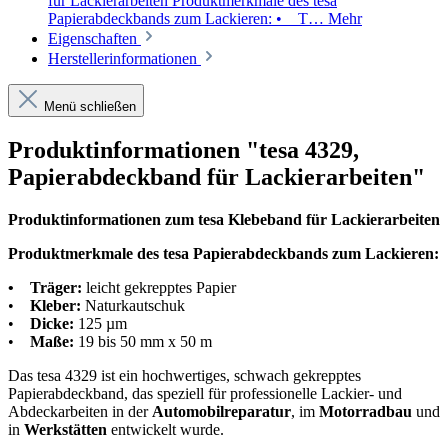
für Lackierarbeiten Produktmerkmale des tesa
Papierabdeckbands zum Lackieren: • T…
Mehr
Eigenschaften
Herstellerinformationen
Menü schließen
Produktinformationen "tesa 4329,
Papierabdeckband für Lackierarbeiten"
Produktinformationen zum tesa Klebeband für Lackierarbeiten
Produktmerkmale des tesa Papierabdeckbands zum Lackieren:
• Träger:
leicht gekrepptes Papier
•
Kleber:
Naturkautschuk
•
Dicke:
125 µm
•
Maße:
19 bis 50 mm x 50 m
Das tesa 4329 ist ein hochwertiges, schwach gekrepptes
Papierabdeckband, das speziell für professionelle Lackier- und
Abdeckarbeiten in der
Automobilreparatur
, im
Motorradbau
und
in
Werkstätten
entwickelt wurde.