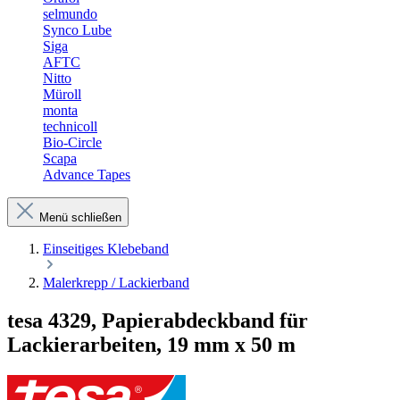
selmundo
Synco Lube
Siga
AFTC
Nitto
Müroll
monta
technicoll
Bio-Circle
Scapa
Advance Tapes
Menü schließen
Einseitiges Klebeband
Malerkrepp / Lackierband
tesa 4329, Papierabdeckband für
Lackierarbeiten, 19 mm x 50 m