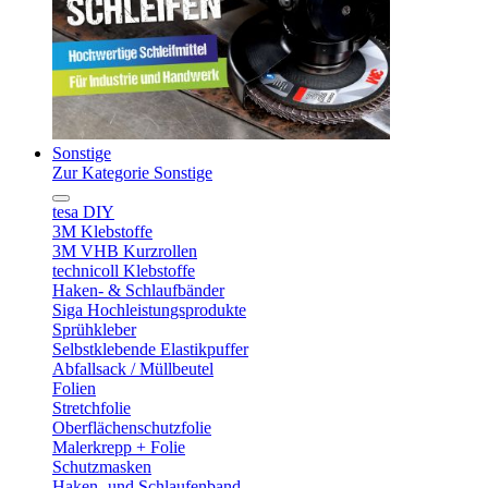
Sonstige
Zur Kategorie Sonstige
tesa DIY
3M Klebstoffe
3M VHB Kurzrollen
technicoll Klebstoffe
Haken- & Schlaufbänder
Siga Hochleistungsprodukte
Sprühkleber
Selbstklebende Elastikpuffer
Abfallsack / Müllbeutel
Folien
Stretchfolie
Oberflächenschutzfolie
Malerkrepp + Folie
Schutzmasken
Haken- und Schlaufenband