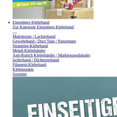
Einseitiges Klebeband
Zur Kategorie Einseitiges Klebeband
Malerkrepp / Lackierband
Gewebeband / Duct Tape / Panzertape
Strapping-Klebeband
Metall-Klebebänder
Anti-Rutsch Klebebänder / Markierungsbänder
Isolierband / Dichtungsband
Filament-Klebeband
Klebepunkte
Sonstige