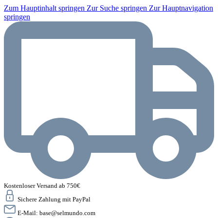
Zum Hauptinhalt springen
Zur Suche springen
Zur Hauptnavigation
springen
Kostenloser Versand ab 750€
Sichere Zahlung mit PayPal
E-Mail:
base@selmundo.com