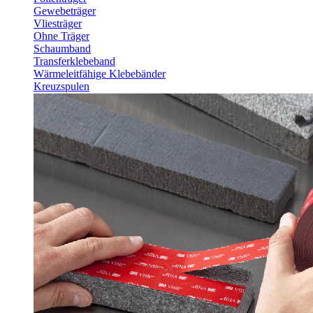
Gewebeträger
Vliesträger
Ohne Träger
Schaumband
Transferklebeband
Wärmeleitfähige Klebebänder
Kreuzspulen