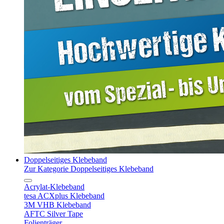
Doppelseitiges Klebeband
Zur Kategorie Doppelseitiges Klebeband
Acrylat-Klebeband
tesa ACXplus Klebeband
3M VHB Klebeband
AFTC Silver Tape
Folienträger