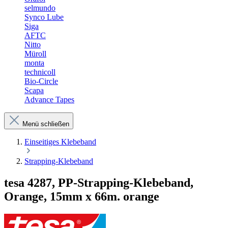
selmundo
Synco Lube
Siga
AFTC
Nitto
Müroll
monta
technicoll
Bio-Circle
Scapa
Advance Tapes
Menü schließen
Einseitiges Klebeband
Strapping-Klebeband
tesa 4287, PP-Strapping-Klebeband,
Orange, 15mm x 66m. orange