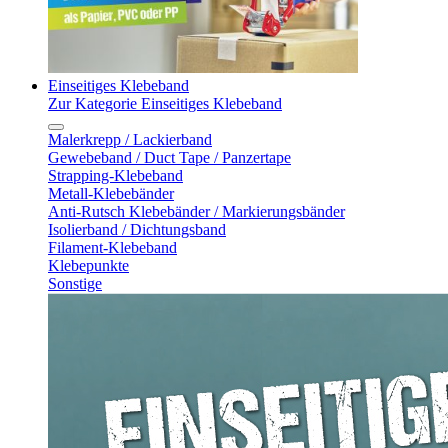
Einseitiges Klebeband
Zur Kategorie Einseitiges Klebeband
Malerkrepp / Lackierband
Gewebeband / Duct Tape / Panzertape
Strapping-Klebeband
Metall-Klebebänder
Anti-Rutsch Klebebänder / Markierungsbänder
Isolierband / Dichtungsband
Filament-Klebeband
Klebepunkte
Sonstige