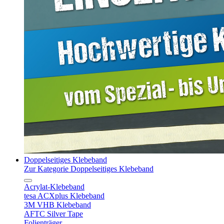
Doppelseitiges Klebeband
Zur Kategorie Doppelseitiges Klebeband
Acrylat-Klebeband
tesa ACXplus Klebeband
3M VHB Klebeband
AFTC Silver Tape
Folienträger