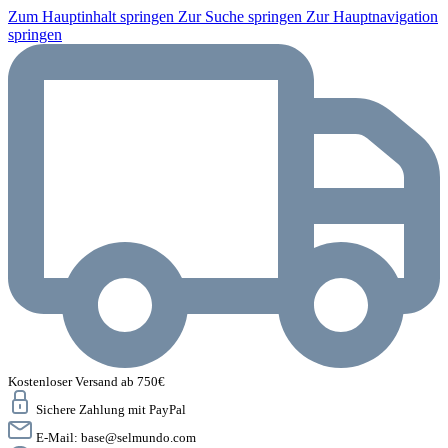
Zum Hauptinhalt springen
Zur Suche springen
Zur Hauptnavigation
springen
Kostenloser Versand ab 750€
Sichere Zahlung mit PayPal
E-Mail:
base@selmundo.com