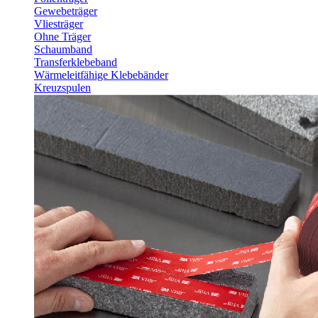
Gewebeträger
Vliesträger
Ohne Träger
Schaumband
Transferklebeband
Wärmeleitfähige Klebebänder
Kreuzspulen