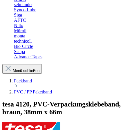
selmundo
Synco Lube
Siga
AFTC
Nitto
Müroll
monta
technicoll
Bio-Circle
Scapa
Advance Tapes
Menü schließen
Packband
PVC / PP Paketband
tesa 4120, PVC-Verpackungsklebeband,
braun, 38mm x 66m