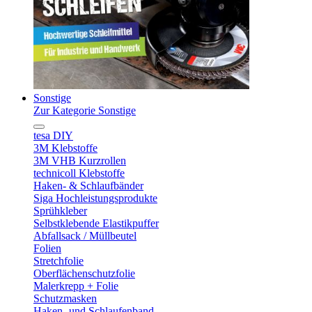
Sonstige
Zur Kategorie Sonstige
tesa DIY
3M Klebstoffe
3M VHB Kurzrollen
technicoll Klebstoffe
Haken- & Schlaufbänder
Siga Hochleistungsprodukte
Sprühkleber
Selbstklebende Elastikpuffer
Abfallsack / Müllbeutel
Folien
Stretchfolie
Oberflächenschutzfolie
Malerkrepp + Folie
Schutzmasken
Haken- und Schlaufenband