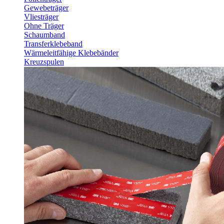
Gewebeträger
Vliesträger
Ohne Träger
Schaumband
Transferklebeband
Wärmeleitfähige Klebebänder
Kreuzspulen