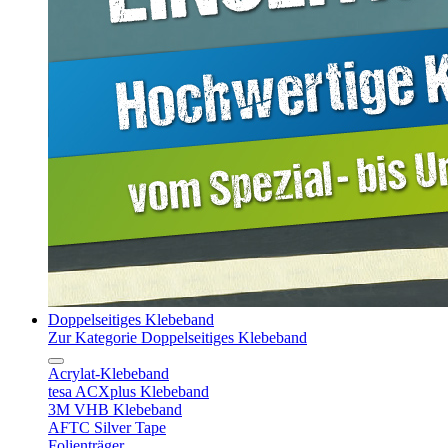
Doppelseitiges Klebeband
Zur Kategorie Doppelseitiges Klebeband
Acrylat-Klebeband
tesa ACXplus Klebeband
3M VHB Klebeband
AFTC Silver Tape
Folienträger