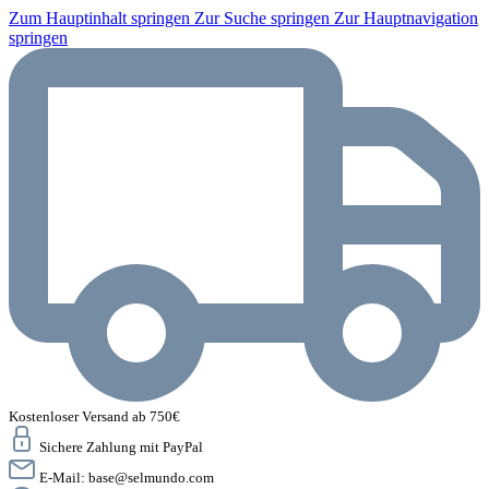
Zum Hauptinhalt springen
Zur Suche springen
Zur Hauptnavigation
springen
Kostenloser Versand ab 750€
Sichere Zahlung mit PayPal
E-Mail:
base@selmundo.com