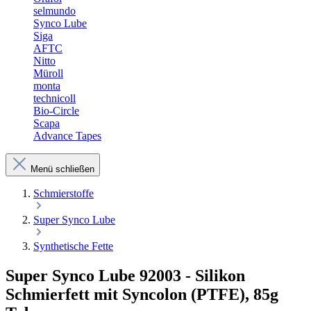
selmundo
Synco Lube
Siga
AFTC
Nitto
Müroll
monta
technicoll
Bio-Circle
Scapa
Advance Tapes
Menü schließen
Schmierstoffe
Super Synco Lube
Synthetische Fette
Super Synco Lube 92003 - Silikon
Schmierfett mit Syncolon (PTFE), 85g