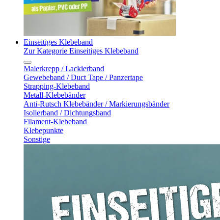
Einseitiges Klebeband
Zur Kategorie Einseitiges Klebeband
Malerkrepp / Lackierband
Gewebeband / Duct Tape / Panzertape
Strapping-Klebeband
Metall-Klebebänder
Anti-Rutsch Klebebänder / Markierungsbänder
Isolierband / Dichtungsband
Filament-Klebeband
Klebepunkte
Sonstige