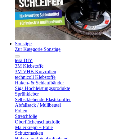
Sonstige
Zur Kategorie Sonstige
tesa DIY
3M Klebstoffe
3M VHB Kurzrollen
technicoll Klebstoffe
Haken- & Schlaufbänder
Siga Hochleistungsprodukte
Sprühkleber
Selbstklebende Elastikpuffer
Abfallsack / Müllbeutel
Folien
Stretchfolie
Oberflächenschutzfolie
Malerkrepp + Folie
Schutzmasken
Haken- und Schlaufenband