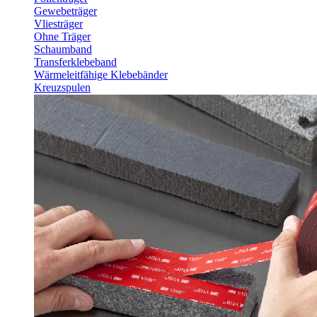
Gewebeträger
Vliesträger
Ohne Träger
Schaumband
Transferklebeband
Wärmeleitfähige Klebebänder
Kreuzspulen