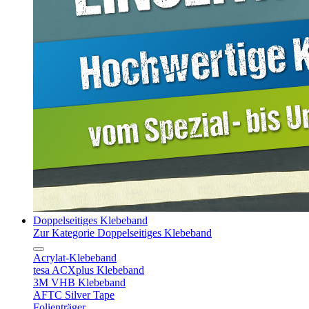
Doppelseitiges Klebeband
Zur Kategorie Doppelseitiges Klebeband
Acrylat-Klebeband
tesa ACXplus Klebeband
3M VHB Klebeband
AFTC Silver Tape
Folienträger