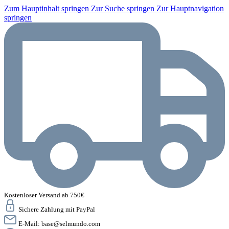
Zum Hauptinhalt springen
Zur Suche springen
Zur Hauptnavigation
springen
Kostenloser Versand ab 750€
Sichere Zahlung mit PayPal
E-Mail:
base@selmundo.com