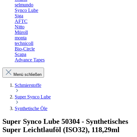
selmundo
Synco Lube
Siga
AFTC
Nitto
Müroll
monta
technicoll
Bio-Circle
Scapa
Advance Tapes
Menü schließen
Schmierstoffe
Super Synco Lube
Synthetische Öle
Super Synco Lube 50304 - Synthetisches
Super Leichtlauföl (ISO32), 118,29ml