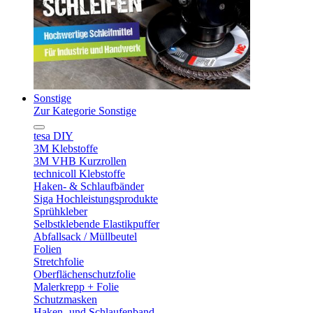
Sonstige
Zur Kategorie Sonstige
tesa DIY
3M Klebstoffe
3M VHB Kurzrollen
technicoll Klebstoffe
Haken- & Schlaufbänder
Siga Hochleistungsprodukte
Sprühkleber
Selbstklebende Elastikpuffer
Abfallsack / Müllbeutel
Folien
Stretchfolie
Oberflächenschutzfolie
Malerkrepp + Folie
Schutzmasken
Haken- und Schlaufenband