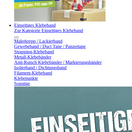
Einseitiges Klebeband
Zur Kategorie Einseitiges Klebeband
Malerkrepp / Lackierband
Gewebeband / Duct Tape / Panzertape
Strapping-Klebeband
Metall-Klebebänder
Anti-Rutsch Klebebänder / Markierungsbänder
Isolierband / Dichtungsband
Filament-Klebeband
Klebepunkte
Sonstige