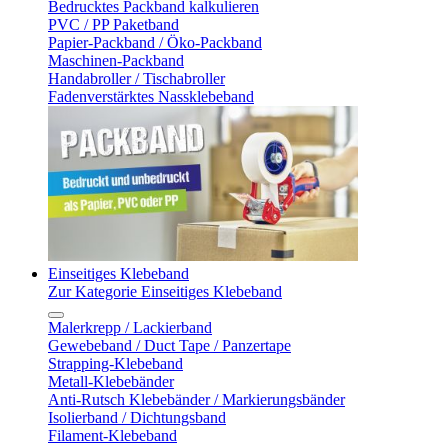
Bedrucktes Packband kalkulieren
PVC / PP Paketband
Papier-Packband / Öko-Packband
Maschinen-Packband
Handabroller / Tischabroller
Fadenverstärktes Nassklebeband
Einseitiges Klebeband
Zur Kategorie Einseitiges Klebeband
Malerkrepp / Lackierband
Gewebeband / Duct Tape / Panzertape
Strapping-Klebeband
Metall-Klebebänder
Anti-Rutsch Klebebänder / Markierungsbänder
Isolierband / Dichtungsband
Filament-Klebeband