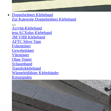
Doppelseitiges Klebeband
Zur Kategorie Doppelseitiges Klebeband
Acrylat-Klebeband
tesa ACXplus Klebeband
3M VHB Klebeband
AFTC Silver Tape
Folienträger
Gewebeträger
Vliesträger
Ohne Träger
Schaumband
Transferklebeband
Wärmeleitfähige Klebebänder
Kreuzspulen