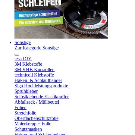
Sonstige
Zur Kategorie Sonstige
tesa DIY
3M Klebstoffe
3M VHB Kurzrollen
technicoll Klebstoffe
Haken- & Schlaufbänder
Siga Hochleistungsprodukte
Sprühkleber
Selbstklebende Elastikpuffer
Abfallsack / Müllbeutel
Folien
Stretchfolie
Oberflächenschutzfolie
Malerkrepp + Folie
Schutzmasken
Haken- und Schlaufenband