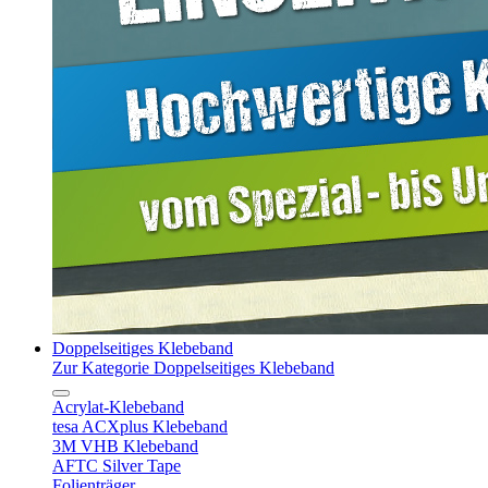
Doppelseitiges Klebeband
Zur Kategorie Doppelseitiges Klebeband
Acrylat-Klebeband
tesa ACXplus Klebeband
3M VHB Klebeband
AFTC Silver Tape
Folienträger