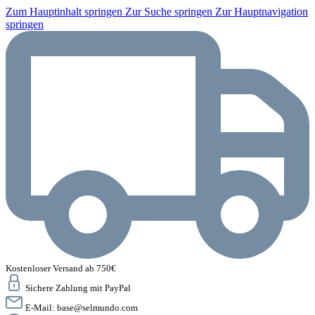
Zum Hauptinhalt springen
Zur Suche springen
Zur Hauptnavigation
springen
Kostenloser Versand ab 750€
Sichere Zahlung mit PayPal
E-Mail:
base@selmundo.com