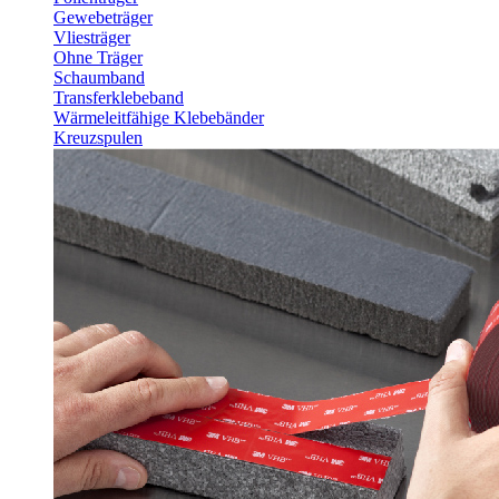
Gewebeträger
Vliesträger
Ohne Träger
Schaumband
Transferklebeband
Wärmeleitfähige Klebebänder
Kreuzspulen