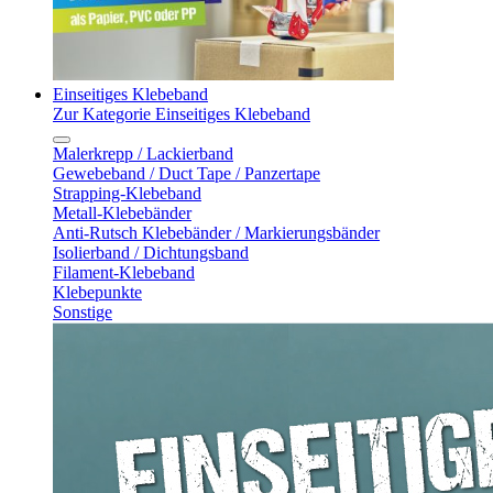
Einseitiges Klebeband
Zur Kategorie Einseitiges Klebeband
Malerkrepp / Lackierband
Gewebeband / Duct Tape / Panzertape
Strapping-Klebeband
Metall-Klebebänder
Anti-Rutsch Klebebänder / Markierungsbänder
Isolierband / Dichtungsband
Filament-Klebeband
Klebepunkte
Sonstige