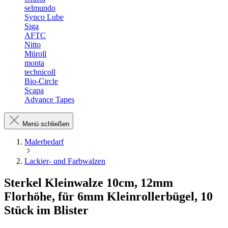
selmundo
Synco Lube
Siga
AFTC
Nitto
Müroll
monta
technicoll
Bio-Circle
Scapa
Advance Tapes
Menü schließen
Malerbedarf
Lackier- und Farbwalzen
Sterkel Kleinwalze 10cm, 12mm
Florhöhe, für 6mm Kleinrollerbügel, 10
Stück im Blister