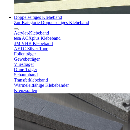
Doppelseitiges Klebeband
Zur Kategorie Doppelseitiges Klebeband
Acrylat-Klebeband
tesa ACXplus Klebeband
3M VHB Klebeband
AFTC Silver Tape
Folienträger
Gewebeträger
Vliesträger
Ohne Träger
Schaumband
Transferklebeband
Wärmeleitfähige Klebebänder
Kreuzspulen