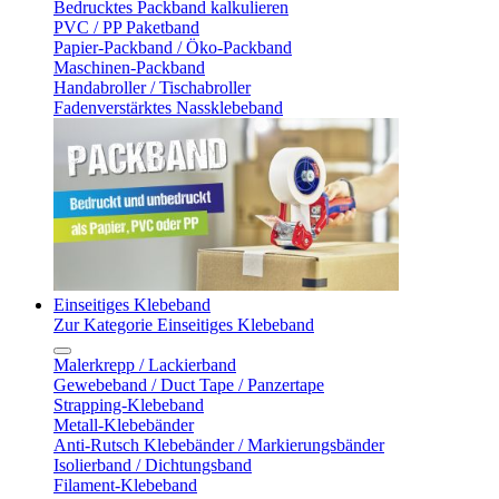
Bedrucktes Packband kalkulieren
PVC / PP Paketband
Papier-Packband / Öko-Packband
Maschinen-Packband
Handabroller / Tischabroller
Fadenverstärktes Nassklebeband
Einseitiges Klebeband
Zur Kategorie Einseitiges Klebeband
Malerkrepp / Lackierband
Gewebeband / Duct Tape / Panzertape
Strapping-Klebeband
Metall-Klebebänder
Anti-Rutsch Klebebänder / Markierungsbänder
Isolierband / Dichtungsband
Filament-Klebeband