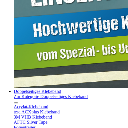
Doppelseitiges Klebeband
Zur Kategorie Doppelseitiges Klebeband
Acrylat-Klebeband
tesa ACXplus Klebeband
3M VHB Klebeband
AFTC Silver Tape
Folienträger