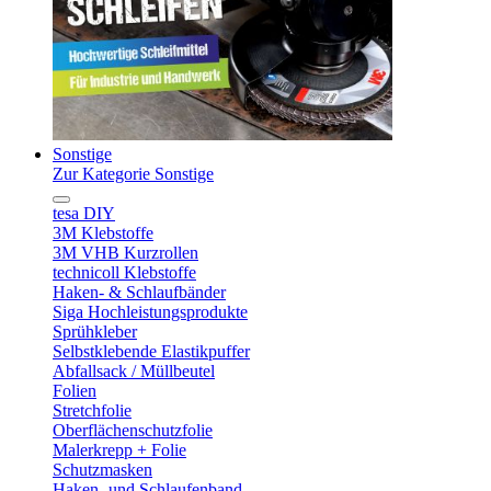
Sonstige
Zur Kategorie Sonstige
tesa DIY
3M Klebstoffe
3M VHB Kurzrollen
technicoll Klebstoffe
Haken- & Schlaufbänder
Siga Hochleistungsprodukte
Sprühkleber
Selbstklebende Elastikpuffer
Abfallsack / Müllbeutel
Folien
Stretchfolie
Oberflächenschutzfolie
Malerkrepp + Folie
Schutzmasken
Haken- und Schlaufenband