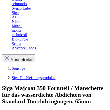
selmundo
Synco Lube
Siga
AFTC
Nitto
Müroll
monta
technicoll
Bio-Circle
Scapa
Advance Tapes
Menü schließen
Sonstige
Siga Hochleistungsprodukte
Siga Majcoat 350 Formteil / Manschette
für das wasserdichte Abdichten von
Standard-Durchdringungen, 65mm