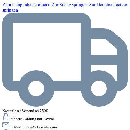
Zum Hauptinhalt springen
Zur Suche springen
Zur Hauptnavigation
springen
Kostenloser Versand ab 750€
Sichere Zahlung mit PayPal
E-Mail:
base@selmundo.com