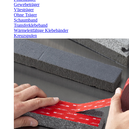
Gewebeträger
Vliesträger
Ohne Träger
Schaumband
Transferklebeband
Wärmeleitfähige Klebebänder
Kreuzspulen