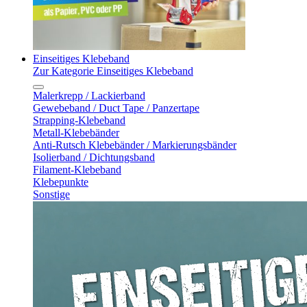
Einseitiges Klebeband
Zur Kategorie Einseitiges Klebeband
Malerkrepp / Lackierband
Gewebeband / Duct Tape / Panzertape
Strapping-Klebeband
Metall-Klebebänder
Anti-Rutsch Klebebänder / Markierungsbänder
Isolierband / Dichtungsband
Filament-Klebeband
Klebepunkte
Sonstige