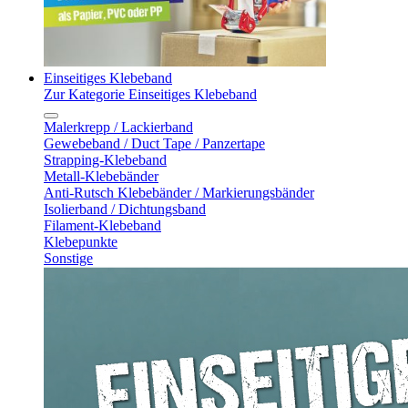
Einseitiges Klebeband
Zur Kategorie Einseitiges Klebeband
Malerkrepp / Lackierband
Gewebeband / Duct Tape / Panzertape
Strapping-Klebeband
Metall-Klebebänder
Anti-Rutsch Klebebänder / Markierungsbänder
Isolierband / Dichtungsband
Filament-Klebeband
Klebepunkte
Sonstige