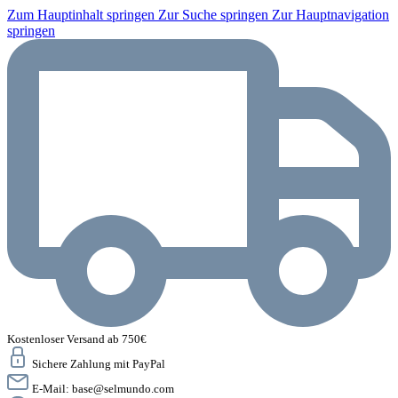
Zum Hauptinhalt springen
Zur Suche springen
Zur Hauptnavigation
springen
Kostenloser Versand ab 750€
Sichere Zahlung mit PayPal
E-Mail:
base@selmundo.com