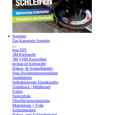
Sonstige
Zur Kategorie Sonstige
tesa DIY
3M Klebstoffe
3M VHB Kurzrollen
technicoll Klebstoffe
Haken- & Schlaufbänder
Siga Hochleistungsprodukte
Sprühkleber
Selbstklebende Elastikpuffer
Abfallsack / Müllbeutel
Folien
Stretchfolie
Oberflächenschutzfolie
Malerkrepp + Folie
Schutzmasken
Haken- und Schlaufenband