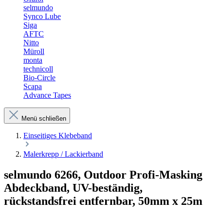
selmundo
Synco Lube
Siga
AFTC
Nitto
Müroll
monta
technicoll
Bio-Circle
Scapa
Advance Tapes
Menü schließen
Einseitiges Klebeband
Malerkrepp / Lackierband
selmundo 6266, Outdoor Profi-Masking
Abdeckband, UV-beständig,
rückstandsfrei entfernbar, 50mm x 25m