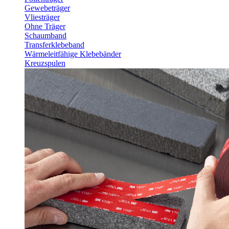
Gewebeträger
Vliesträger
Ohne Träger
Schaumband
Transferklebeband
Wärmeleitfähige Klebebänder
Kreuzspulen