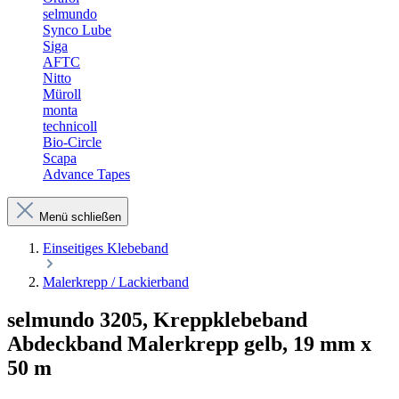
selmundo
Synco Lube
Siga
AFTC
Nitto
Müroll
monta
technicoll
Bio-Circle
Scapa
Advance Tapes
Menü schließen
Einseitiges Klebeband
Malerkrepp / Lackierband
selmundo 3205, Kreppklebeband
Abdeckband Malerkrepp gelb, 19 mm x
50 m