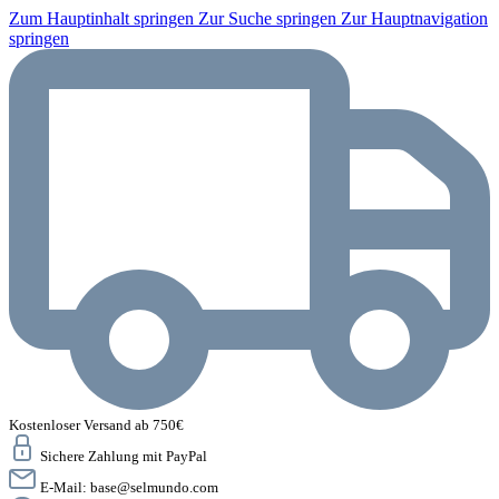
Zum Hauptinhalt springen
Zur Suche springen
Zur Hauptnavigation
springen
Kostenloser Versand ab 750€
Sichere Zahlung mit PayPal
E-Mail:
base@selmundo.com