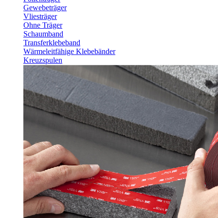
Gewebeträger
Vliesträger
Ohne Träger
Schaumband
Transferklebeband
Wärmeleitfähige Klebebänder
Kreuzspulen