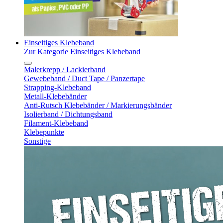
Einseitiges Klebeband
Zur Kategorie Einseitiges Klebeband
Malerkrepp / Lackierband
Gewebeband / Duct Tape / Panzertape
Strapping-Klebeband
Metall-Klebebänder
Anti-Rutsch Klebebänder / Markierungsbänder
Isolierband / Dichtungsband
Filament-Klebeband
Klebepunkte
Sonstige