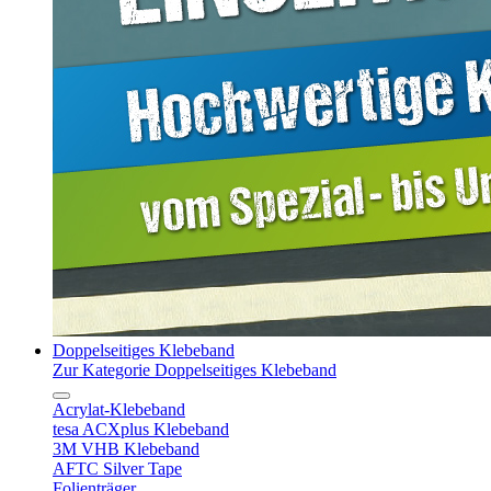
Doppelseitiges Klebeband
Zur Kategorie Doppelseitiges Klebeband
Acrylat-Klebeband
tesa ACXplus Klebeband
3M VHB Klebeband
AFTC Silver Tape
Folienträger