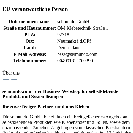
EU verantwortliche Person
Unternehmensname:
selmundo GmbH
Straße und Hausnummer:
OM-Klebetechnik-Straße 1
PLZ:
92318
Ort:
Neumarkt i.d.OPf
Land:
Deutschland
E-Mail-Adresse:
base@selmundo.com
Telefonnummer:
004991812700390
Über uns
selmundo.com - der Business-Webshop für selbstklebende
Produkt- und Systemlösungen
Ihr zuverlässiger Partner rund ums Kleben
Die selmundo GmbH bietet Ihnen ein breit gefächertes Angebot an
selbstklebenden Produkten wie Klebebänder und Folien, sowie dem
dazu passenden Zubehör. Angefangen von klassischen Packbändern
(bedruckt und unbedruckt), über ein- und doppelseitige Klebebänder