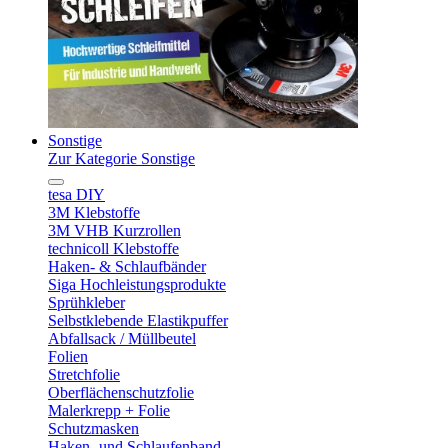
Sonstige
Zur Kategorie Sonstige
tesa DIY
3M Klebstoffe
3M VHB Kurzrollen
technicoll Klebstoffe
Haken- & Schlaufbänder
Siga Hochleistungsprodukte
Sprühkleber
Selbstklebende Elastikpuffer
Abfallsack / Müllbeutel
Folien
Stretchfolie
Oberflächenschutzfolie
Malerkrepp + Folie
Schutzmasken
Haken- und Schlaufenband