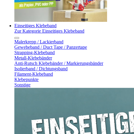
Einseitiges Klebeband
Zur Kategorie Einseitiges Klebeband
Malerkrepp / Lackierband
Gewebeband / Duct Tape / Panzertape
Strapping-Klebeband
Metall-Klebebänder
Anti-Rutsch Klebebänder / Markierungsbänder
Isolierband / Dichtungsband
Filament-Klebeband
Klebepunkte
Sonstige