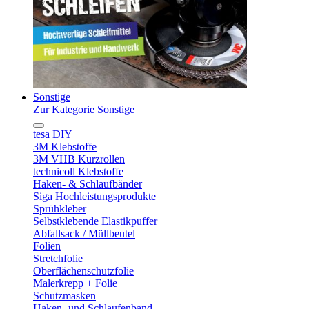
Sonstige
Zur Kategorie Sonstige
tesa DIY
3M Klebstoffe
3M VHB Kurzrollen
technicoll Klebstoffe
Haken- & Schlaufbänder
Siga Hochleistungsprodukte
Sprühkleber
Selbstklebende Elastikpuffer
Abfallsack / Müllbeutel
Folien
Stretchfolie
Oberflächenschutzfolie
Malerkrepp + Folie
Schutzmasken
Haken- und Schlaufenband