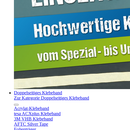
Doppelseitiges Klebeband
Zur Kategorie Doppelseitiges Klebeband
Acrylat-Klebeband
tesa ACXplus Klebeband
3M VHB Klebeband
AFTC Silver Tape
Folienträger