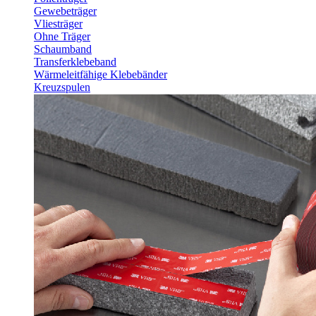
Gewebeträger
Vliesträger
Ohne Träger
Schaumband
Transferklebeband
Wärmeleitfähige Klebebänder
Kreuzspulen