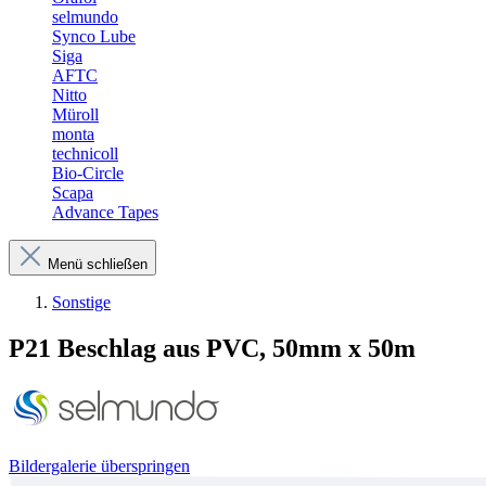
selmundo
Synco Lube
Siga
AFTC
Nitto
Müroll
monta
technicoll
Bio-Circle
Scapa
Advance Tapes
Menü schließen
Sonstige
P21 Beschlag aus PVC, 50mm x 50m
Bildergalerie überspringen