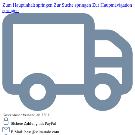
Zum Hauptinhalt springen
Zur Suche springen
Zur Hauptnavigation
springen
Kostenloser Versand ab 750€
Sichere Zahlung mit PayPal
E-Mail:
base@selmundo.com