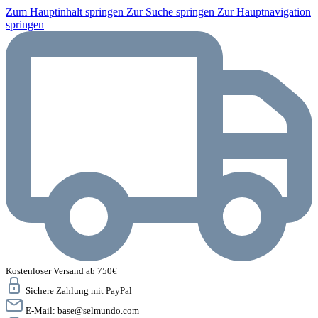
Zum Hauptinhalt springen
Zur Suche springen
Zur Hauptnavigation
springen
Kostenloser Versand ab 750€
Sichere Zahlung mit PayPal
E-Mail:
base@selmundo.com