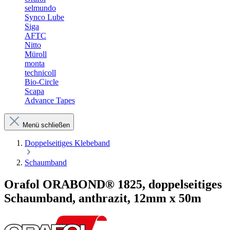
selmundo
Synco Lube
Siga
AFTC
Nitto
Müroll
monta
technicoll
Bio-Circle
Scapa
Advance Tapes
Menü schließen
Doppelseitiges Klebeband
Schaumband
Orafol ORABOND® 1825, doppelseitiges
Schaumband, anthrazit, 12mm x 50m