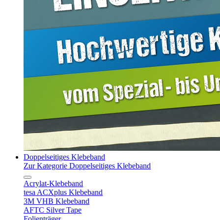
Doppelseitiges Klebeband
Zur Kategorie Doppelseitiges Klebeband
Acrylat-Klebeband
tesa ACXplus Klebeband
3M VHB Klebeband
AFTC Silver Tape
Folienträger