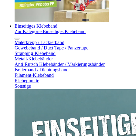
Einseitiges Klebeband
Zur Kategorie Einseitiges Klebeband
Malerkrepp / Lackierband
Gewebeband / Duct Tape / Panzertape
Strapping-Klebeband
Metall-Klebebänder
Anti-Rutsch Klebebänder / Markierungsbänder
Isolierband / Dichtungsband
Filament-Klebeband
Klebepunkte
Sonstige