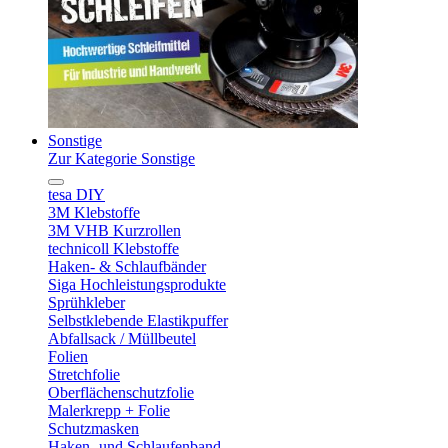
Sonstige
Zur Kategorie Sonstige
tesa DIY
3M Klebstoffe
3M VHB Kurzrollen
technicoll Klebstoffe
Haken- & Schlaufbänder
Siga Hochleistungsprodukte
Sprühkleber
Selbstklebende Elastikpuffer
Abfallsack / Müllbeutel
Folien
Stretchfolie
Oberflächenschutzfolie
Malerkrepp + Folie
Schutzmasken
Haken- und Schlaufenband