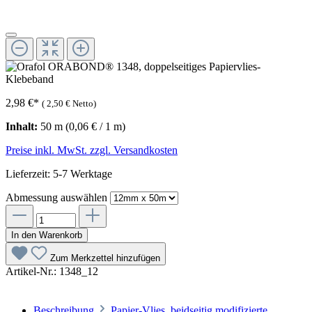
2,98 €
*
(
2,50 €
Netto)
Inhalt:
50 m
(0,06 € / 1 m)
Preise inkl. MwSt. zzgl. Versandkosten
Lieferzeit: 5-7 Werktage
Abmessung
auswählen
In den Warenkorb
Zum Merkzettel hinzufügen
Artikel-Nr.:
1348_12
Beschreibung
Papier-Vlies, beidseitig modifizierte