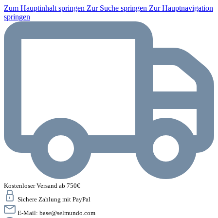
Zum Hauptinhalt springen
Zur Suche springen
Zur Hauptnavigation
springen
Kostenloser Versand ab 750€
Sichere Zahlung mit PayPal
E-Mail:
base@selmundo.com