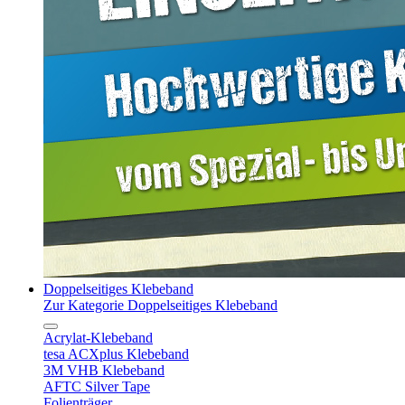
Doppelseitiges Klebeband
Zur Kategorie Doppelseitiges Klebeband
Acrylat-Klebeband
tesa ACXplus Klebeband
3M VHB Klebeband
AFTC Silver Tape
Folienträger