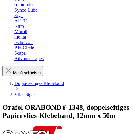
selmundo
Synco Lube
Siga
AFTC
Nitto
Müroll
monta
technicoll
Bio-Circle
Scapa
Advance Tapes
Menü schließen
Doppelseitiges Klebeband
Vliesträger
Orafol ORABOND® 1348, doppelseitiges
Papiervlies-Klebeband, 12mm x 50m