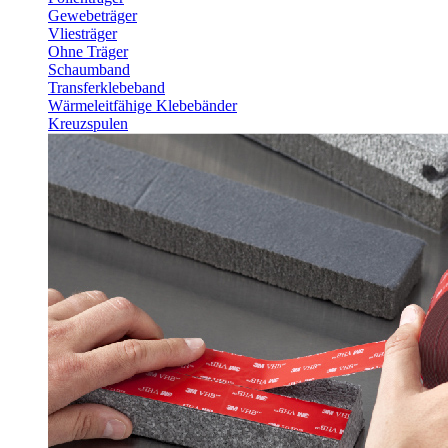
Gewebeträger
Vliesträger
Ohne Träger
Schaumband
Transferklebeband
Wärmeleitfähige Klebebänder
Kreuzspulen