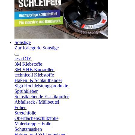
Sonstige
Zur Kategorie Sonstige
tesa DIY
3M Klebstoffe
3M VHB Kurzrollen
technicoll Klebstoffe
Haken- & Schlaufbänder
Siga Hochleistungsprodukte
Sprühkleber
Selbstklebende Elastikpuffer
Abfallsack / Müllbeutel
Folien
Stretchfolie
Oberflächenschutzfolie
Malerkrepp + Folie
Schutzmasken
Haken- und Schlaufenband