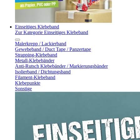
Einseitiges Klebeband
Zur Kategorie Einseitiges Klebeband
Malerkrepp / Lackierband
Gewebeband / Duct Tape / Panzertape
Strapping-Klebeband
Metall-Klebebänder
Anti-Rutsch Klebebänder / Markierungsbänder
Isolierband / Dichtungsband
Filament-Klebeband
Klebepunkte
Sonstige