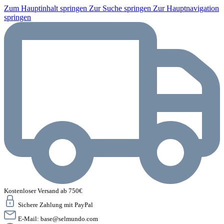
Zum Hauptinhalt springen
Zur Suche springen
Zur Hauptnavigation
springen
Kostenloser Versand ab 750€
Sichere Zahlung mit PayPal
E-Mail:
base@selmundo.com