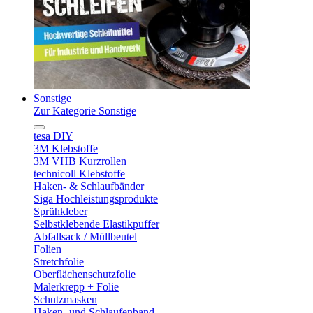
Sonstige
Zur Kategorie Sonstige
tesa DIY
3M Klebstoffe
3M VHB Kurzrollen
technicoll Klebstoffe
Haken- & Schlaufbänder
Siga Hochleistungsprodukte
Sprühkleber
Selbstklebende Elastikpuffer
Abfallsack / Müllbeutel
Folien
Stretchfolie
Oberflächenschutzfolie
Malerkrepp + Folie
Schutzmasken
Haken- und Schlaufenband