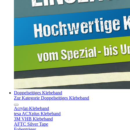
Doppelseitiges Klebeband
Zur Kategorie Doppelseitiges Klebeband
Acrylat-Klebeband
tesa ACXplus Klebeband
3M VHB Klebeband
AFTC Silver Tape
Folienträger