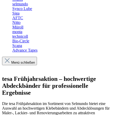
selmundo
Synco Lube
Siga
AFTC
Nitto
Müroll
monta
technicoll
Bio-Circle
Scapa
Advance Tapes
Menü schließen
tesa Frühjahrsaktion – hochwertige
Abdeckbänder für professionelle
Ergebnisse
Die tesa Frühjahrsaktion im Sortiment von Selmundo bietet eine
Auswahl an hochwertigen Klebebändern und Abdecklösungen für
Maler-, Lackier- und Renovierungsarbeiten zu attraktiven