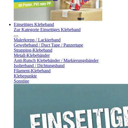
Einseitiges Klebeband
Zur Kategorie Einseitiges Klebeband
Malerkrepp / Lackierband
Gewebeband / Duct Tape / Panzertape
Strapping-Klebeband
Metall-Klebebänder
Anti-Rutsch Klebebänder / Markierungsbänder
Isolierband / Dichtungsband
Filament-Klebeband
Klebepunkte
Sonstige