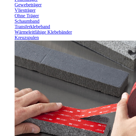
Gewebeträger
Vliesträger
Ohne Träger
Schaumband
Transferklebeband
Wärmeleitfähige Klebebänder
Kreuzspulen