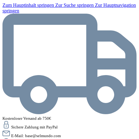
Zum Hauptinhalt springen
Zur Suche springen
Zur Hauptnavigation
springen
Kostenloser Versand ab 750€
Sichere Zahlung mit PayPal
E-Mail:
base@selmundo.com