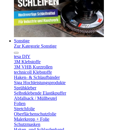
Sonstige
Zur Kategorie Sonstige
tesa DIY
3M Klebstoffe
3M VHB Kurzrollen
technicoll Klebstoffe
Haken- & Schlaufbänder
Siga Hochleistungsprodukte
Sprühkleber
Selbstklebende Elastikpuffer
Abfallsack / Müllbeutel
Folien
Stretchfolie
Oberflächenschutzfolie
Malerkrepp + Folie
Schutzmasken
Haken- und Schlaufenband