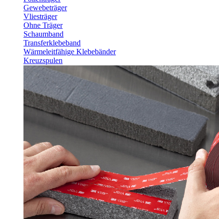
Gewebeträger
Vliesträger
Ohne Träger
Schaumband
Transferklebeband
Wärmeleitfähige Klebebänder
Kreuzspulen