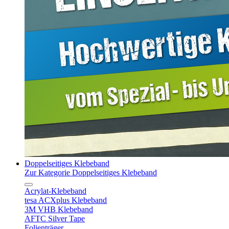
Doppelseitiges Klebeband
Zur Kategorie Doppelseitiges Klebeband
Acrylat-Klebeband
tesa ACXplus Klebeband
3M VHB Klebeband
AFTC Silver Tape
Folienträger