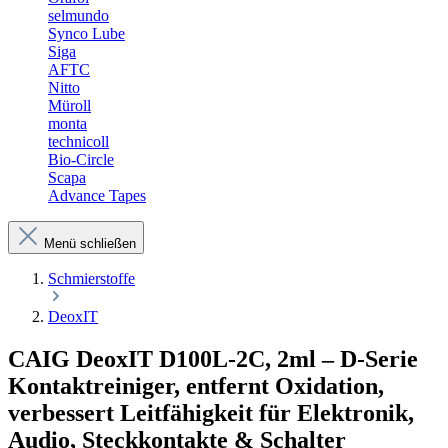
selmundo
Synco Lube
Siga
AFTC
Nitto
Müroll
monta
technicoll
Bio-Circle
Scapa
Advance Tapes
Menü schließen
Schmierstoffe
DeoxIT
CAIG DeoxIT D100L-2C, 2ml – D-Serie
Kontaktreiniger, entfernt Oxidation,
verbessert Leitfähigkeit für Elektronik,
Audio, Steckkontakte & Schalter