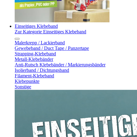
Einseitiges Klebeband
Zur Kategorie Einseitiges Klebeband
Malerkrepp / Lackierband
Gewebeband / Duct Tape / Panzertape
Strapping-Klebeband
Metall-Klebebänder
Anti-Rutsch Klebebänder / Markierungsbänder
Isolierband / Dichtungsband
Filament-Klebeband
Klebepunkte
Sonstige