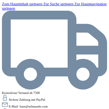
Zum Hauptinhalt springen
Zur Suche springen
Zur Hauptnavigation
springen
Kostenloser Versand ab 750€
Sichere Zahlung mit PayPal
E-Mail:
base@selmundo.com