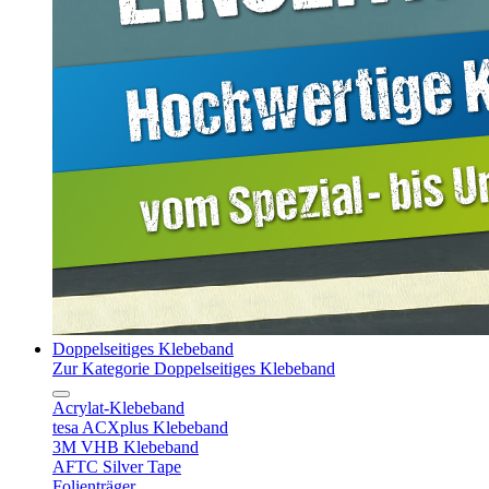
Doppelseitiges Klebeband
Zur Kategorie Doppelseitiges Klebeband
Acrylat-Klebeband
tesa ACXplus Klebeband
3M VHB Klebeband
AFTC Silver Tape
Folienträger