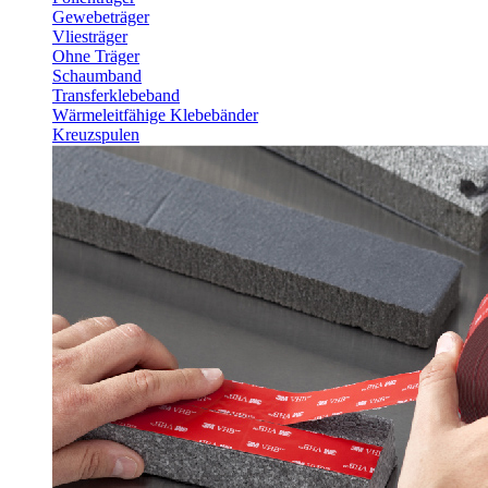
Gewebeträger
Vliesträger
Ohne Träger
Schaumband
Transferklebeband
Wärmeleitfähige Klebebänder
Kreuzspulen