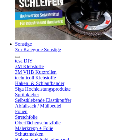
Sonstige
Zur Kategorie Sonstige
tesa DIY
3M Klebstoffe
3M VHB Kurzrollen
technicoll Klebstoffe
Haken- & Schlaufbänder
Siga Hochleistungsprodukte
Sprühkleber
Selbstklebende Elastikpuffer
Abfallsack / Müllbeutel
Folien
Stretchfolie
Oberflächenschutzfolie
Malerkrepp + Folie
Schutzmasken
Haken- und Schlaufenband