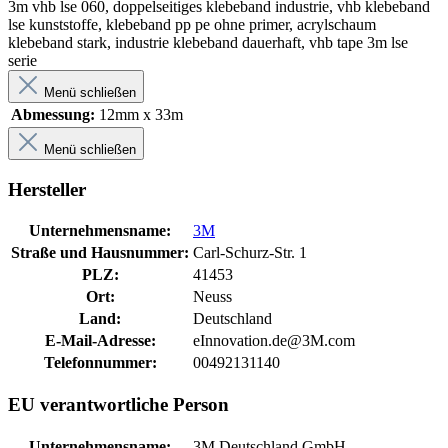
3m vhb lse 060, doppelseitiges klebeband industrie, vhb klebeband
lse kunststoffe, klebeband pp pe ohne primer, acrylschaum
klebeband stark, industrie klebeband dauerhaft, vhb tape 3m lse
serie
Menü schließen
Abmessung:
12mm x 33m
Menü schließen
Hersteller
Unternehmensname:
3M
Straße und Hausnummer:
Carl-Schurz-Str. 1
PLZ:
41453
Ort:
Neuss
Land:
Deutschland
E-Mail-Adresse:
eInnovation.de@3M.com
Telefonnummer:
00492131140
EU verantwortliche Person
Unternehmensname:
3M Deutschland GmbH