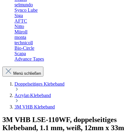
selmundo
Synco Lube
Siga
AFTC
Nitto
Müroll
monta
technicoll
Bio-Circle
Scapa
Advance Tapes
Menü schließen
Doppelseitiges Klebeband
Acrylat-Klebeband
3M VHB Klebeband
3M VHB LSE-110WF, doppelseitiges
Klebeband, 1.1 mm, weiß, 12mm x 33m