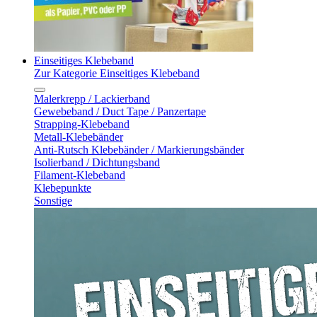
Einseitiges Klebeband
Zur Kategorie Einseitiges Klebeband
Malerkrepp / Lackierband
Gewebeband / Duct Tape / Panzertape
Strapping-Klebeband
Metall-Klebebänder
Anti-Rutsch Klebebänder / Markierungsbänder
Isolierband / Dichtungsband
Filament-Klebeband
Klebepunkte
Sonstige