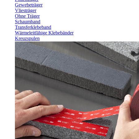
Gewebeträger
Vliesträger
Ohne Träger
Schaumband
Transferklebeband
Wärmeleitfähige Klebebänder
Kreuzspulen