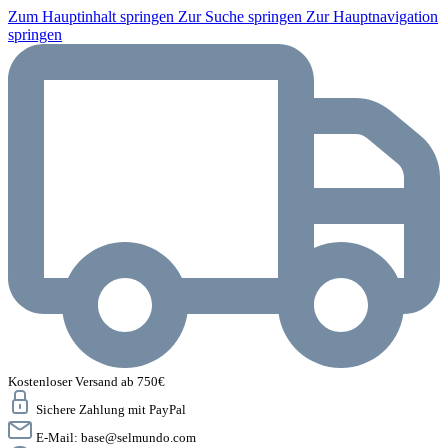
Zum Hauptinhalt springen
Zur Suche springen
Zur Hauptnavigation
springen
Kostenloser Versand ab 750€
Sichere Zahlung mit PayPal
E-Mail:
base@selmundo.com