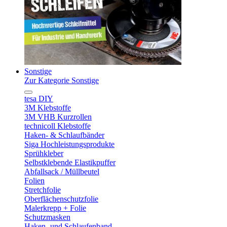
Sonstige
Zur Kategorie Sonstige
tesa DIY
3M Klebstoffe
3M VHB Kurzrollen
technicoll Klebstoffe
Haken- & Schlaufbänder
Siga Hochleistungsprodukte
Sprühkleber
Selbstklebende Elastikpuffer
Abfallsack / Müllbeutel
Folien
Stretchfolie
Oberflächenschutzfolie
Malerkrepp + Folie
Schutzmasken
Haken- und Schlaufenband