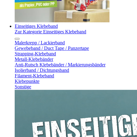
Einseitiges Klebeband
Zur Kategorie Einseitiges Klebeband
Malerkrepp / Lackierband
Gewebeband / Duct Tape / Panzertape
Strapping-Klebeband
Metall-Klebebänder
Anti-Rutsch Klebebänder / Markierungsbänder
Isolierband / Dichtungsband
Filament-Klebeband
Klebepunkte
Sonstige