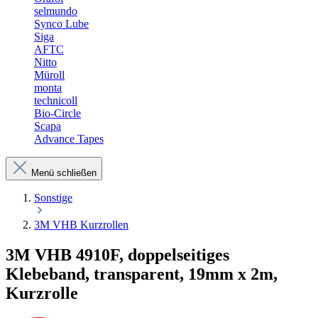
selmundo
Synco Lube
Siga
AFTC
Nitto
Müroll
monta
technicoll
Bio-Circle
Scapa
Advance Tapes
Menü schließen
Sonstige
3M VHB Kurzrollen
3M VHB 4910F, doppelseitiges
Klebeband, transparent, 19mm x 2m,
Kurzrolle