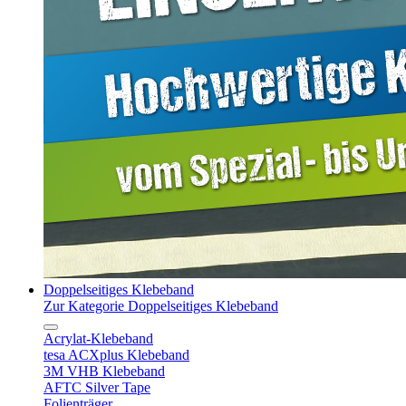
Doppelseitiges Klebeband
Zur Kategorie Doppelseitiges Klebeband
Acrylat-Klebeband
tesa ACXplus Klebeband
3M VHB Klebeband
AFTC Silver Tape
Folienträger