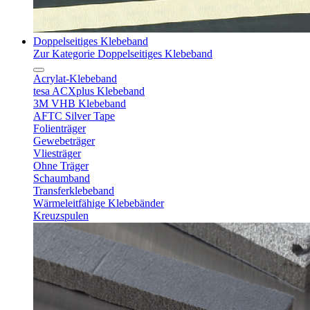
Doppelseitiges Klebeband
Zur Kategorie Doppelseitiges Klebeband
Acrylat-Klebeband
tesa ACXplus Klebeband
3M VHB Klebeband
AFTC Silver Tape
Folienträger
Gewebeträger
Vliesträger
Ohne Träger
Schaumband
Transferklebeband
Wärmeleitfähige Klebebänder
Kreuzspulen