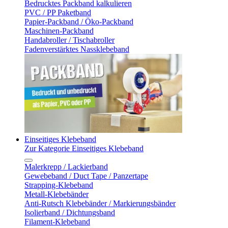
Bedrucktes Packband kalkulieren
PVC / PP Paketband
Papier-Packband / Öko-Packband
Maschinen-Packband
Handabroller / Tischabroller
Fadenverstärktes Nassklebeband
Einseitiges Klebeband
Zur Kategorie Einseitiges Klebeband
Malerkrepp / Lackierband
Gewebeband / Duct Tape / Panzertape
Strapping-Klebeband
Metall-Klebebänder
Anti-Rutsch Klebebänder / Markierungsbänder
Isolierband / Dichtungsband
Filament-Klebeband