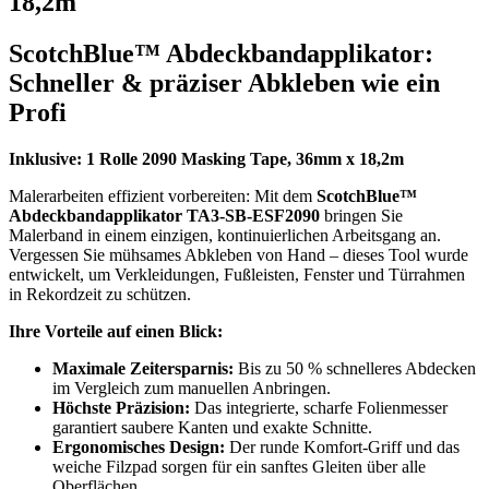
18,2m"
ScotchBlue™ Abdeckbandapplikator:
Schneller & präziser Abkleben wie ein
Profi
Inklusive: 1 Rolle 2090 Masking Tape, 36mm x 18,2m
Malerarbeiten effizient vorbereiten: Mit dem
ScotchBlue™
Abdeckbandapplikator
TA3-SB-ESF2090
bringen Sie
Malerband in einem einzigen, kontinuierlichen Arbeitsgang an.
Vergessen Sie mühsames Abkleben von Hand – dieses Tool wurde
entwickelt, um Verkleidungen, Fußleisten, Fenster und Türrahmen
in Rekordzeit zu schützen.
Ihre Vorteile auf einen Blick:
Maximale Zeitersparnis:
Bis zu 50 % schnelleres Abdecken
im Vergleich zum manuellen Anbringen.
Höchste Präzision:
Das integrierte, scharfe Folienmesser
garantiert saubere Kanten und exakte Schnitte.
Ergonomisches Design:
Der runde Komfort-Griff und das
weiche Filzpad sorgen für ein sanftes Gleiten über alle
Oberflächen.