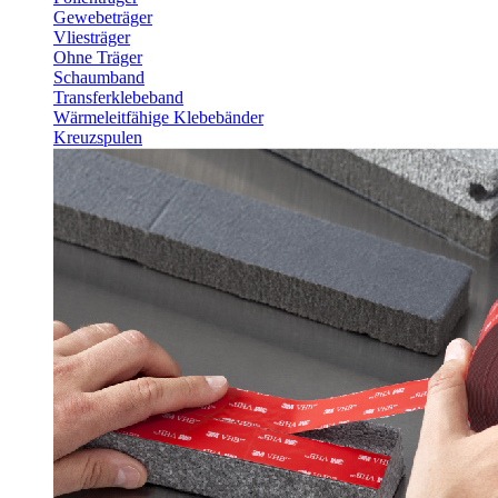
Gewebeträger
Vliesträger
Ohne Träger
Schaumband
Transferklebeband
Wärmeleitfähige Klebebänder
Kreuzspulen