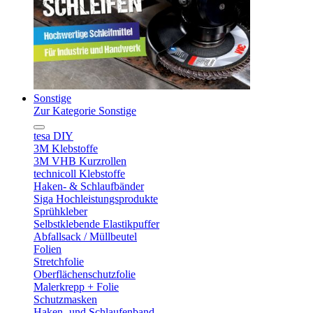
Sonstige
Zur Kategorie Sonstige
tesa DIY
3M Klebstoffe
3M VHB Kurzrollen
technicoll Klebstoffe
Haken- & Schlaufbänder
Siga Hochleistungsprodukte
Sprühkleber
Selbstklebende Elastikpuffer
Abfallsack / Müllbeutel
Folien
Stretchfolie
Oberflächenschutzfolie
Malerkrepp + Folie
Schutzmasken
Haken- und Schlaufenband