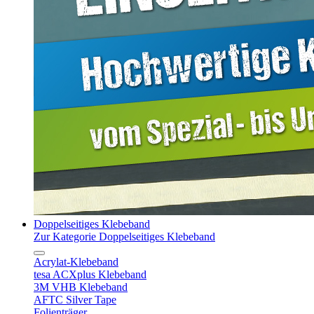
Doppelseitiges Klebeband
Zur Kategorie Doppelseitiges Klebeband
Acrylat-Klebeband
tesa ACXplus Klebeband
3M VHB Klebeband
AFTC Silver Tape
Folienträger