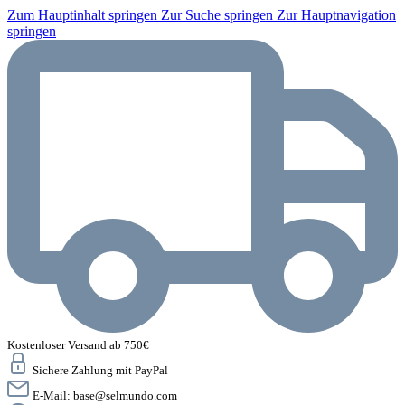
Zum Hauptinhalt springen
Zur Suche springen
Zur Hauptnavigation
springen
Kostenloser Versand ab 750€
Sichere Zahlung mit PayPal
E-Mail:
base@selmundo.com