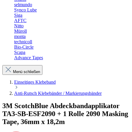
selmundo
Synco Lube
Siga
AFTC
Nitto
Müroll
monta
technicoll
Bio-Circle
Scapa
Advance Tapes
Menü schließen
Einseitiges Klebeband
Anti-Rutsch Klebebänder / Markierungsbänder
3M ScotchBlue Abdeckbandapplikator
TA3-SB-ESF2090 + 1 Rolle 2090 Masking
Tape, 36mm x 18,2m