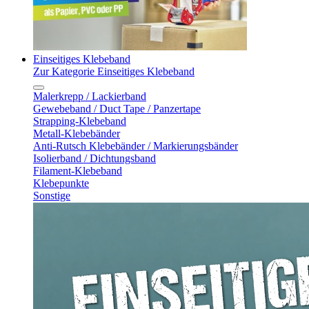
Einseitiges Klebeband
Zur Kategorie Einseitiges Klebeband
Malerkrepp / Lackierband
Gewebeband / Duct Tape / Panzertape
Strapping-Klebeband
Metall-Klebebänder
Anti-Rutsch Klebebänder / Markierungsbänder
Isolierband / Dichtungsband
Filament-Klebeband
Klebepunkte
Sonstige