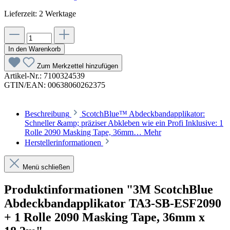
Lieferzeit: 2 Werktage
In den Warenkorb
Zum Merkzettel hinzufügen
Artikel-Nr.:
7100324539
GTIN/EAN:
00638060262375
Beschreibung
ScotchBlue™ Abdeckbandapplikator:
Schneller &amp; präziser Abkleben wie ein Profi Inklusive: 1
Rolle 2090 Masking Tape, 36mm…
Mehr
Herstellerinformationen
Menü schließen
Produktinformationen "3M ScotchBlue
Abdeckbandapplikator TA3-SB-ESF2090
+ 1 Rolle 2090 Masking Tape, 36mm x