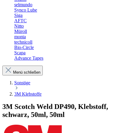
selmundo
Synco Lube
Siga
AFTC
Nitto
Müroll
monta
technicoll
Bio-Circle
Scapa
Advance Tapes
Menü schließen
Sonstige
3M Klebstoffe
3M Scotch Weld DP490, Klebstoff,
schwarz, 50ml, 50ml