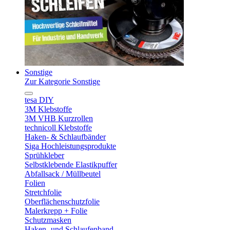
Sonstige
Zur Kategorie Sonstige
tesa DIY
3M Klebstoffe
3M VHB Kurzrollen
technicoll Klebstoffe
Haken- & Schlaufbänder
Siga Hochleistungsprodukte
Sprühkleber
Selbstklebende Elastikpuffer
Abfallsack / Müllbeutel
Folien
Stretchfolie
Oberflächenschutzfolie
Malerkrepp + Folie
Schutzmasken
Haken- und Schlaufenband