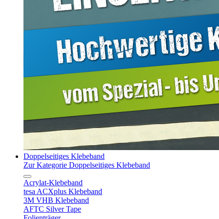
Doppelseitiges Klebeband
Zur Kategorie Doppelseitiges Klebeband
Acrylat-Klebeband
tesa ACXplus Klebeband
3M VHB Klebeband
AFTC Silver Tape
Folienträger