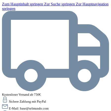
Zum Hauptinhalt springen
Zur Suche springen
Zur Hauptnavigation
springen
Kostenloser Versand ab 750€
Sichere Zahlung mit PayPal
E-Mail:
base@selmundo.com