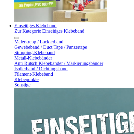
Einseitiges Klebeband
Zur Kategorie Einseitiges Klebeband
Malerkrepp / Lackierband
Gewebeband / Duct Tape / Panzertape
Strapping-Klebeband
Metall-Klebebänder
Anti-Rutsch Klebebänder / Markierungsbänder
Isolierband / Dichtungsband
Filament-Klebeband
Klebepunkte
Sonstige