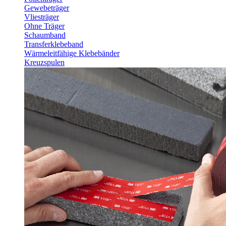
Gewebeträger
Vliesträger
Ohne Träger
Schaumband
Transferklebeband
Wärmeleitfähige Klebebänder
Kreuzspulen