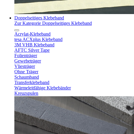
Doppelseitiges Klebeband
Zur Kategorie Doppelseitiges Klebeband
Acrylat-Klebeband
tesa ACXplus Klebeband
3M VHB Klebeband
AFTC Silver Tape
Folienträger
Gewebeträger
Vliesträger
Ohne Träger
Schaumband
Transferklebeband
Wärmeleitfähige Klebebänder
Kreuzspulen