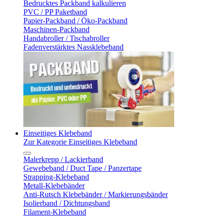
Bedrucktes Packband kalkulieren
PVC / PP Paketband
Papier-Packband / Öko-Packband
Maschinen-Packband
Handabroller / Tischabroller
Fadenverstärktes Nassklebeband
Einseitiges Klebeband
Zur Kategorie Einseitiges Klebeband
Malerkrepp / Lackierband
Gewebeband / Duct Tape / Panzertape
Strapping-Klebeband
Metall-Klebebänder
Anti-Rutsch Klebebänder / Markierungsbänder
Isolierband / Dichtungsband
Filament-Klebeband