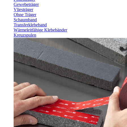
Gewebeträger
Vliesträger
Ohne Träger
Schaumband
Transferklebeband
Wärmeleitfähige Klebebänder
Kreuzspulen