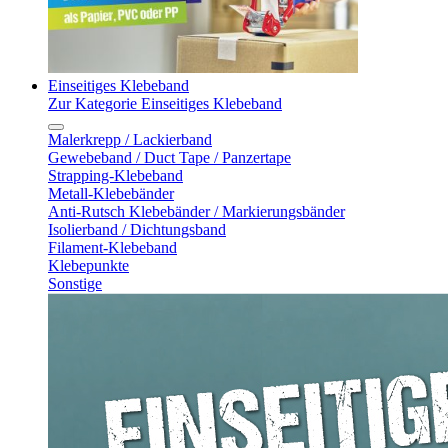
Einseitiges Klebeband
Zur Kategorie Einseitiges Klebeband
Malerkrepp / Lackierband
Gewebeband / Duct Tape / Panzertape
Strapping-Klebeband
Metall-Klebebänder
Anti-Rutsch Klebebänder / Markierungsbänder
Isolierband / Dichtungsband
Filament-Klebeband
Klebepunkte
Sonstige