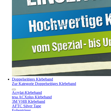
Doppelseitiges Klebeband
Zur Kategorie Doppelseitiges Klebeband
Acrylat-Klebeband
tesa ACXplus Klebeband
3M VHB Klebeband
AFTC Silver Tape
Folienträger