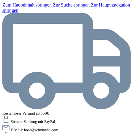
Zum Hauptinhalt springen
Zur Suche springen
Zur Hauptnavigation
springen
Kostenloser Versand ab 750€
Sichere Zahlung mit PayPal
E-Mail:
base@selmundo.com