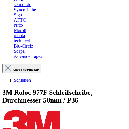
selmundo
Synco Lube
Siga
AFTC
Nitto
Müroll
monta
technicoll
Bio-Circle
Scapa
Advance Tapes
Menü schließen
Schleifen
3M Roloc 977F Schleifscheibe,
Durchmesser 50mm / P36