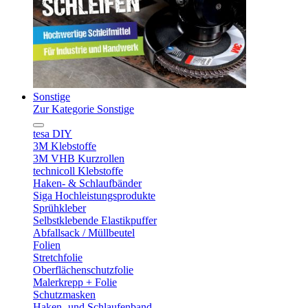
Sonstige
Zur Kategorie Sonstige
tesa DIY
3M Klebstoffe
3M VHB Kurzrollen
technicoll Klebstoffe
Haken- & Schlaufbänder
Siga Hochleistungsprodukte
Sprühkleber
Selbstklebende Elastikpuffer
Abfallsack / Müllbeutel
Folien
Stretchfolie
Oberflächenschutzfolie
Malerkrepp + Folie
Schutzmasken
Haken- und Schlaufenband