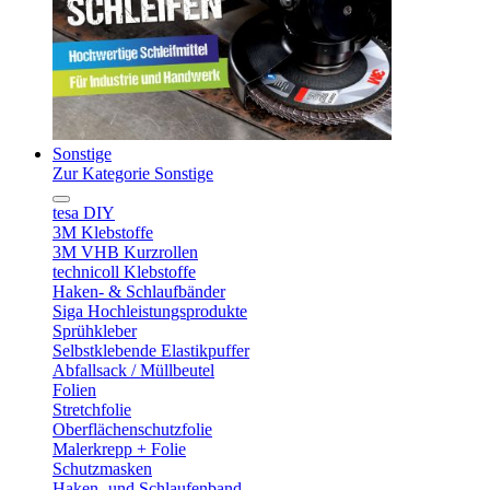
Sonstige
Zur Kategorie Sonstige
tesa DIY
3M Klebstoffe
3M VHB Kurzrollen
technicoll Klebstoffe
Haken- & Schlaufbänder
Siga Hochleistungsprodukte
Sprühkleber
Selbstklebende Elastikpuffer
Abfallsack / Müllbeutel
Folien
Stretchfolie
Oberflächenschutzfolie
Malerkrepp + Folie
Schutzmasken
Haken- und Schlaufenband