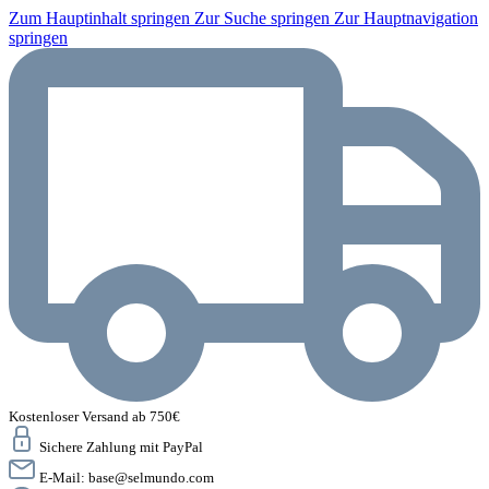
Zum Hauptinhalt springen
Zur Suche springen
Zur Hauptnavigation
springen
Kostenloser Versand ab 750€
Sichere Zahlung mit PayPal
E-Mail:
base@selmundo.com