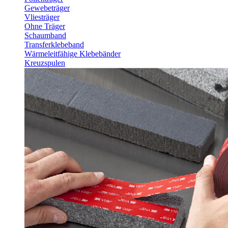
Gewebeträger
Vliesträger
Ohne Träger
Schaumband
Transferklebeband
Wärmeleitfähige Klebebänder
Kreuzspulen