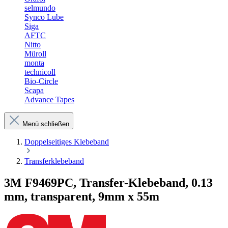
selmundo
Synco Lube
Siga
AFTC
Nitto
Müroll
monta
technicoll
Bio-Circle
Scapa
Advance Tapes
Menü schließen
Doppelseitiges Klebeband
Transferklebeband
3M F9469PC, Transfer-Klebeband, 0.13
mm, transparent, 9mm x 55m