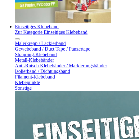
Einseitiges Klebeband
Zur Kategorie Einseitiges Klebeband
Malerkrepp / Lackierband
Gewebeband / Duct Tape / Panzertape
Strapping-Klebeband
Metall-Klebebänder
Anti-Rutsch Klebebänder / Markierungsbänder
Isolierband / Dichtungsband
Filament-Klebeband
Klebepunkte
Sonstige