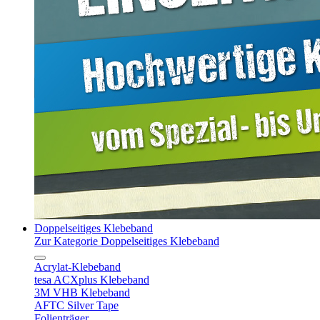
Doppelseitiges Klebeband
Zur Kategorie Doppelseitiges Klebeband
Acrylat-Klebeband
tesa ACXplus Klebeband
3M VHB Klebeband
AFTC Silver Tape
Folienträger