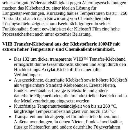
seine sehr gute Widerstandsfähigkeit gegen Alterungserscheinungen
machen das Klebeband zu einer idealen Lösung für
Langzeitanwendungen. Kurzzeitig hält es Temperaturen bis zu +260
°C stand und auch nach Einwirkung von Chemikalien oder
Lösungsmitteln zeigt es kaum Beeinträchtigungen in seiner
Funktionalität. Somit gewährleistet der Klebstoff Film eine hohe
Prozesssicherheit auch unter extremer Belastung.
VHB Transfer-Klebeband aus der Klebstoffserie 100MP mit
extrem hoher Temperatur- und Chemikalienbeständikeit.
Das 132 µm dicke, transparente VHB™ Transfer-Klebeband
ermöglicht dünne Gesamtkonstruktionen und sorgt durch den
Hochleistungs-Acrylat-Klebstoff für dauerhafte
Verbindungen.
Ausgezeichnete, dauerhafte Klebkraft sowie höhere Klebkraft
als vergleichbare Standard-Klebebänder. Ersetzt Nieten,
Punktschweißnähte, flüssige Klebstoffe und andere
dauerhafte Fügemethoden, die im industriellen Bereich und in
der Metallverarbeitung eingesetzt werden.
Kurzfristige Temperaturbeständigkeit von bis zu 260 °C,
langfristige Temperaturbeständigkeit von bis zu 150 °C
Transparent und ideal geeignet für industrielle Innen- und
Außenanwendungen, in denen Nieten, Punktschweißnähte,
flüssige Klebstoffen und andere dauerhafte Fügeverfahren