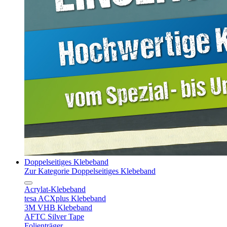
Doppelseitiges Klebeband
Zur Kategorie Doppelseitiges Klebeband
Acrylat-Klebeband
tesa ACXplus Klebeband
3M VHB Klebeband
AFTC Silver Tape
Folienträger