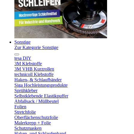
Sonstige
Zur Kategorie Sonstige
tesa DIY
3M Klebstoffe
3M VHB Kurzrollen
technicoll Klebstoffe
Haken- & Schlaufbänder
Siga Hochleistungsprodukte
Sprühkleber
Selbstklebende Elastikpuffer
Abfallsack / Müllbeutel
Folien
Stretchfolie
Oberflächenschutzfolie
Malerkrepp + Folie
Schutzmasken
Haken- und Schlaufenband