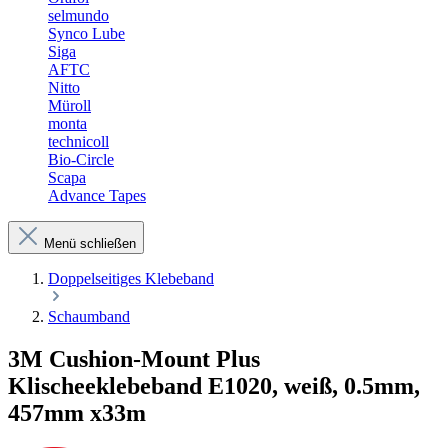
selmundo
Synco Lube
Siga
AFTC
Nitto
Müroll
monta
technicoll
Bio-Circle
Scapa
Advance Tapes
Menü schließen
Doppelseitiges Klebeband
Schaumband
3M Cushion-Mount Plus
Klischeeklebeband E1020, weiß, 0.5mm,
457mm x33m