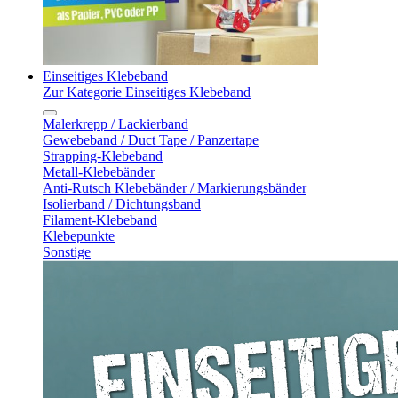
Einseitiges Klebeband
Zur Kategorie Einseitiges Klebeband
Malerkrepp / Lackierband
Gewebeband / Duct Tape / Panzertape
Strapping-Klebeband
Metall-Klebebänder
Anti-Rutsch Klebebänder / Markierungsbänder
Isolierband / Dichtungsband
Filament-Klebeband
Klebepunkte
Sonstige