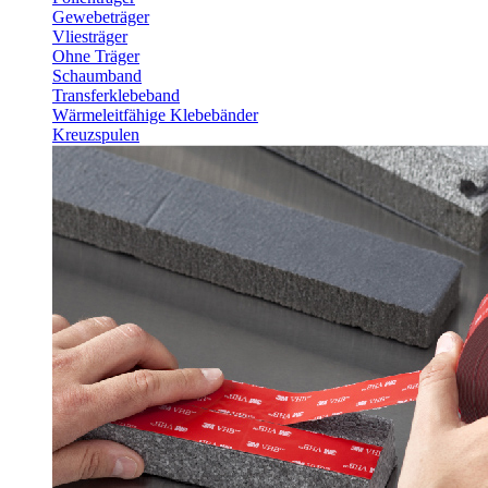
Gewebeträger
Vliesträger
Ohne Träger
Schaumband
Transferklebeband
Wärmeleitfähige Klebebänder
Kreuzspulen