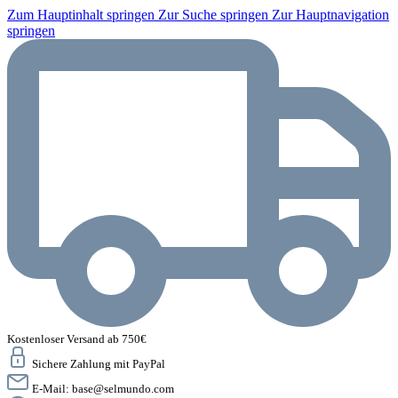
Zum Hauptinhalt springen
Zur Suche springen
Zur Hauptnavigation
springen
Kostenloser Versand ab 750€
Sichere Zahlung mit PayPal
E-Mail:
base@selmundo.com