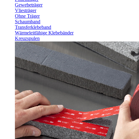
Gewebeträger
Vliesträger
Ohne Träger
Schaumband
Transferklebeband
Wärmeleitfähige Klebebänder
Kreuzspulen