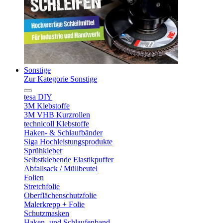
Sonstige
Zur Kategorie Sonstige
tesa DIY
3M Klebstoffe
3M VHB Kurzrollen
technicoll Klebstoffe
Haken- & Schlaufbänder
Siga Hochleistungsprodukte
Sprühkleber
Selbstklebende Elastikpuffer
Abfallsack / Müllbeutel
Folien
Stretchfolie
Oberflächenschutzfolie
Malerkrepp + Folie
Schutzmasken
Haken- und Schlaufenband