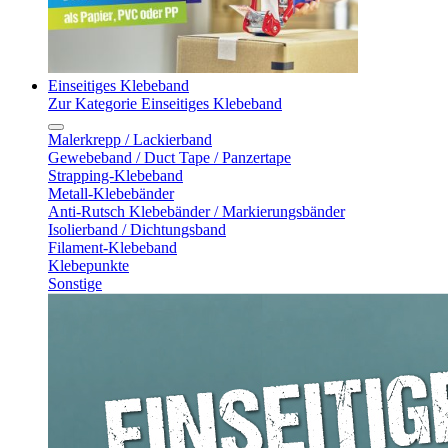
Einseitiges Klebeband
Zur Kategorie Einseitiges Klebeband
Malerkrepp / Lackierband
Gewebeband / Duct Tape / Panzertape
Strapping-Klebeband
Metall-Klebebänder
Anti-Rutsch Klebebänder / Markierungsbänder
Isolierband / Dichtungsband
Filament-Klebeband
Klebepunkte
Sonstige