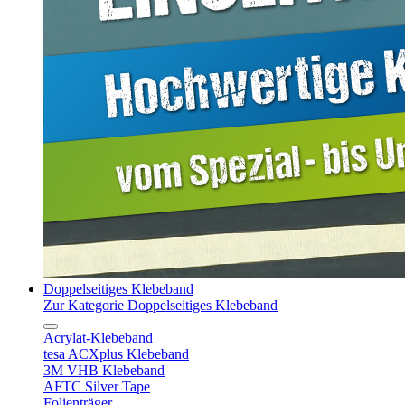
Doppelseitiges Klebeband
Zur Kategorie Doppelseitiges Klebeband
Acrylat-Klebeband
tesa ACXplus Klebeband
3M VHB Klebeband
AFTC Silver Tape
Folienträger