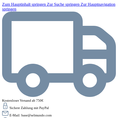
Zum Hauptinhalt springen
Zur Suche springen
Zur Hauptnavigation
springen
Kostenloser Versand ab 750€
Sichere Zahlung mit PayPal
E-Mail:
base@selmundo.com