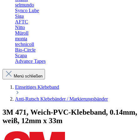
selmundo
Synco Lube
Siga
AFTC
Nitto
Müroll
monta
technicoll
Bio-Circle
Scapa
Advance Tapes
Menü schließen
Einseitiges Klebeband
Anti-Rutsch Klebebänder / Markierungsbänder
3M 471, Weich-PVC-Klebeband, 0.14mm,
weiß, 12mm x 33m