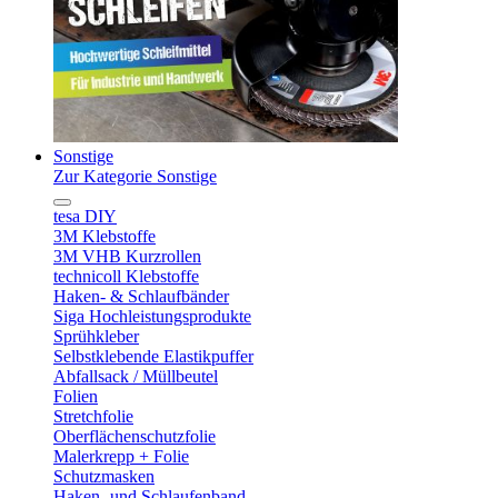
Sonstige
Zur Kategorie Sonstige
tesa DIY
3M Klebstoffe
3M VHB Kurzrollen
technicoll Klebstoffe
Haken- & Schlaufbänder
Siga Hochleistungsprodukte
Sprühkleber
Selbstklebende Elastikpuffer
Abfallsack / Müllbeutel
Folien
Stretchfolie
Oberflächenschutzfolie
Malerkrepp + Folie
Schutzmasken
Haken- und Schlaufenband