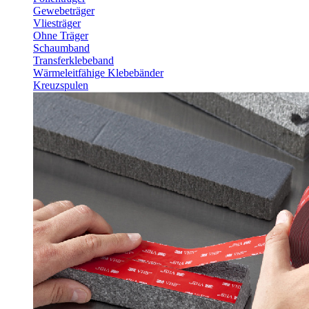
Gewebeträger
Vliesträger
Ohne Träger
Schaumband
Transferklebeband
Wärmeleitfähige Klebebänder
Kreuzspulen