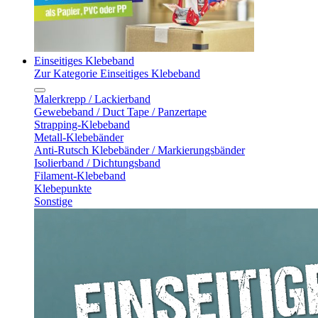
Einseitiges Klebeband
Zur Kategorie Einseitiges Klebeband
Malerkrepp / Lackierband
Gewebeband / Duct Tape / Panzertape
Strapping-Klebeband
Metall-Klebebänder
Anti-Rutsch Klebebänder / Markierungsbänder
Isolierband / Dichtungsband
Filament-Klebeband
Klebepunkte
Sonstige