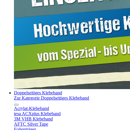
Doppelseitiges Klebeband
Zur Kategorie Doppelseitiges Klebeband
Acrylat-Klebeband
tesa ACXplus Klebeband
3M VHB Klebeband
AFTC Silver Tape
Folienträger