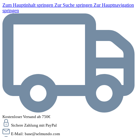
Zum Hauptinhalt springen
Zur Suche springen
Zur Hauptnavigation
springen
Kostenloser Versand ab 750€
Sichere Zahlung mit PayPal
E-Mail:
base@selmundo.com