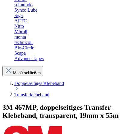
selmundo
Synco Lube
Siga
AFTC
Nitto
Müroll
monta
technicoll
Bio-Circle
Scapa
Advance Tapes
Menü schließen
Doppelseitiges Klebeband
Transferklebeband
3M 467MP, doppelseitiges Transfer-
Klebeband, transparent, 19mm x 55m